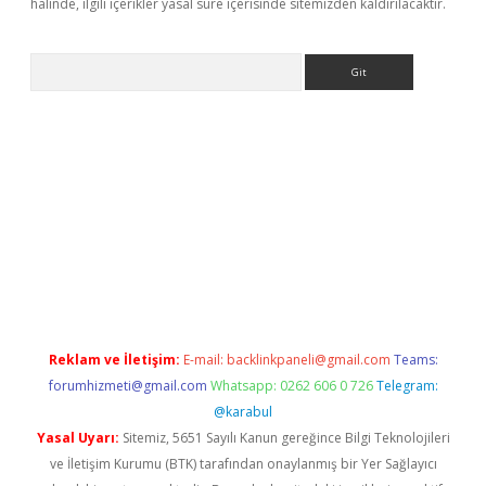
halinde, ilgili içerikler yasal süre içerisinde sitemizden kaldırılacaktır.
Arama
et giriş yap
Reklam ve İletişim:
E-mail:
backlinkpaneli@gmail.com
Teams:
forumhizmeti@gmail.com
Whatsapp: 0262 606 0 726
Telegram:
@karabul
Yasal Uyarı:
Sitemiz, 5651 Sayılı Kanun gereğince Bilgi Teknolojileri
ve İletişim Kurumu (BTK) tarafından onaylanmış bir Yer Sağlayıcı