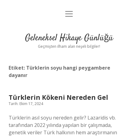
menüyü
Anasayfa
aç
Gizlilik Politikası
Geleneksel Hikaye Günlüğü
Yasal Uyarı
Geçmişten ilham alan neşeli bilgiler!
Hakkımızda
Etiket:
Türklerin soyu hangi peygambere
dayanır
Türklerin Kökeni Nereden Gel
Tarih: Ekim 17, 2024
Türklerin asıl soyu nereden gelir? Lazaridis vb.
tarafından 2022 yılında yapılan bir çalışmada,
genetik veriler Türk halkının hem araştırmanın