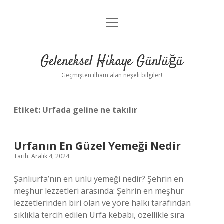
menüyü
Anasayfa
aç
Gizlilik Politikası
Geleneksel Hikaye Günlüğü
Yasal Uyarı
Geçmişten ilham alan neşeli bilgiler!
Hakkımızda
Etiket:
Urfada geline ne takılır
Urfanın En Güzel Yemeği Nedir
Tarih: Aralık 4, 2024
Şanlıurfa’nın en ünlü yemeği nedir? Şehrin en
meşhur lezzetleri arasında: Şehrin en meşhur
lezzetlerinden biri olan ve yöre halkı tarafından
sıklıkla tercih edilen Urfa kebabı, özellikle sıra