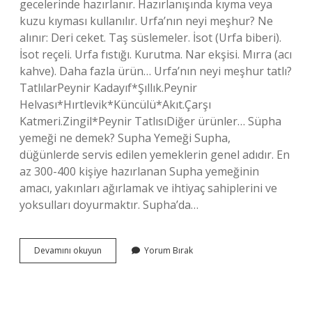
gecelerinde hazırlanır. Hazırlanışında kıyma veya
kuzu kıyması kullanılır. Urfa’nın neyi meşhur? Ne
alınır: Deri ceket. Taş süslemeler. İsot (Urfa biberi).
İsot reçeli. Urfa fıstığı. Kurutma. Nar ekşisi. Mırra (acı
kahve). Daha fazla ürün… Urfa’nın neyi meşhur tatlı?
TatlılarPeynir Kadayıf*Şıllık.Peynir
Helvası*Hırtlevik*Küncülü*Akıt.Çarşı
Katmeri.Zingil*Peynir TatlısıDiğer ürünler… Süpha
yemeği ne demek? Supha Yemeği Supha,
düğünlerde servis edilen yemeklerin genel adıdır. En
az 300-400 kişiye hazırlanan Supha yemeğinin
amacı, yakınları ağırlamak ve ihtiyaç sahiplerini ve
yoksulları doyurmaktır. Supha’da…
Urfanın
Devamını okuyun
Yorum Bırak
En
Güzel
Yemeği
Nedir