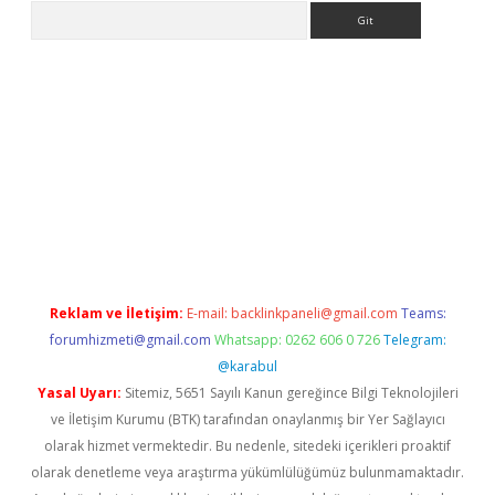
Arama
t giriş yap
Reklam ve İletişim:
E-mail:
backlinkpaneli@gmail.com
Teams:
forumhizmeti@gmail.com
Whatsapp: 0262 606 0 726
Telegram:
@karabul
Yasal Uyarı:
Sitemiz, 5651 Sayılı Kanun gereğince Bilgi Teknolojileri
ve İletişim Kurumu (BTK) tarafından onaylanmış bir Yer Sağlayıcı
olarak hizmet vermektedir. Bu nedenle, sitedeki içerikleri proaktif
olarak denetleme veya araştırma yükümlülüğümüz bulunmamaktadır.