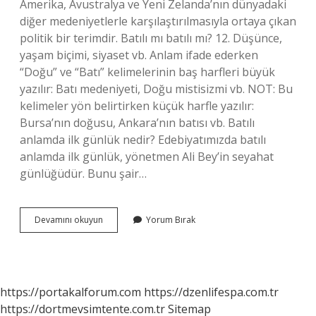
Amerika, Avustralya ve Yeni Zelanda’nın dünyadaki
diğer medeniyetlerle karşılaştırılmasıyla ortaya çıkan
politik bir terimdir. Batılı mı batılı mı? 12. Düşünce,
yaşam biçimi, siyaset vb. Anlam ifade ederken
“Doğu” ve “Batı” kelimelerinin baş harfleri büyük
yazılır: Batı medeniyeti, Doğu mistisizmi vb. NOT: Bu
kelimeler yön belirtirken küçük harfle yazılır:
Bursa’nın doğusu, Ankara’nın batısı vb. Batılı
anlamda ilk günlük nedir? Edebiyatımızda batılı
anlamda ilk günlük, yönetmen Ali Bey’in seyahat
günlüğüdür. Bunu şair…
Batılı
Devamını okuyun
Yorum Bırak
Olmak
Ne
Demek
https://portakalforum.com
https://dzenlifespa.com.tr
https://dortmevsimtente.com.tr
Sitemap