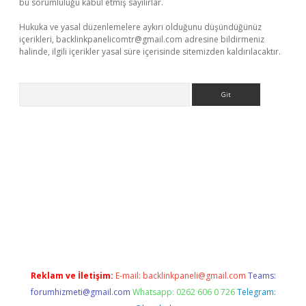
bu sorumluluğu kabul etmiş sayılırlar.
Hukuka ve yasal düzenlemelere aykırı olduğunu düşündüğünüz
içerikleri,
backlinkpanelicomtr@gmail.com
adresine bildirmeniz
halinde, ilgili içerikler yasal süre içerisinde sitemizden kaldırılacaktır.
Arama
t giriş yap
Reklam ve İletişim:
E-mail:
backlinkpaneli@gmail.com
Teams:
forumhizmeti@gmail.com
Whatsapp: 0262 606 0 726
Telegram: