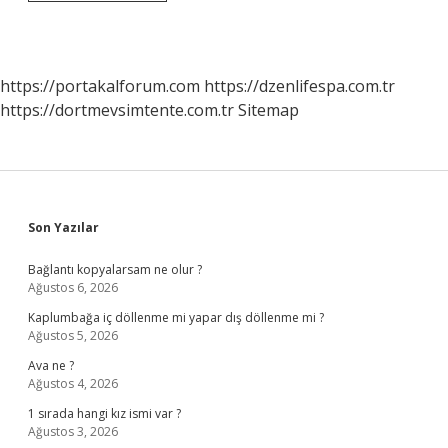
Veterinerleri
Ücret
Alıyor
Mu
https://portakalforum.com
https://dzenlifespa.com.tr
https://dortmevsimtente.com.tr
Sitemap
Sidebar
Son Yazılar
Bağlantı kopyalarsam ne olur ?
Ağustos 6, 2026
Kaplumbağa iç döllenme mi yapar dış döllenme mi ?
Ağustos 5, 2026
Ava ne ?
Ağustos 4, 2026
1 sırada hangi kız ismi var ?
Ağustos 3, 2026