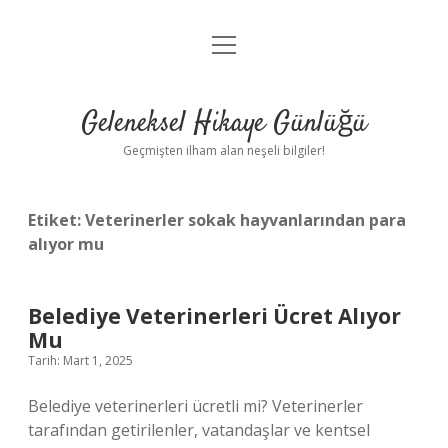
menüyü
Anasayfa
aç
Gizlilik Politikası
Geleneksel Hikaye Günlüğü
Yasal Uyarı
Geçmişten ilham alan neşeli bilgiler!
Hakkımızda
Etiket:
Veterinerler sokak hayvanlarından para
alıyor mu
Belediye Veterinerleri Ücret Alıyor
Mu
Tarih: Mart 1, 2025
Belediye veterinerleri ücretli mi? Veterinerler
tarafından getirilenler, vatandaşlar ve kentsel