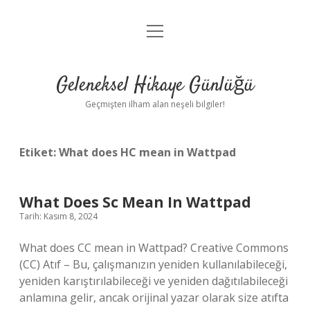
menüyü
Anasayfa
aç
Gizlilik Politikası
Geleneksel Hikaye Günlüğü
Yasal Uyarı
Geçmişten ilham alan neşeli bilgiler!
Hakkımızda
Etiket:
What does HC mean in Wattpad
What Does Sc Mean In Wattpad
Tarih: Kasım 8, 2024
What does CC mean in Wattpad? Creative Commons
(CC) Atıf – Bu, çalışmanızın yeniden kullanılabileceği,
yeniden karıştırılabileceği ve yeniden dağıtılabileceği
anlamına gelir, ancak orijinal yazar olarak size atıfta