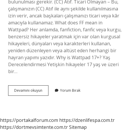
bulunulması gerekir. (CC) Atıf. Ticari Olmayan – Bu,
çalışmanızın (CC) Atıf ile aynı şekilde kullanılmasına
izin verir, ancak başkaları çalışmanızı ticari veya kâr
amacıyla kullanamaz. What does FF mean in
Wattpad? Her anlamda, fanfiction, fanfic veya kurgu,
benzersiz hikayeler yaratmak için var olan kurgusal
hikayeleri, dünyaları veya karakterleri kullanan,
yeniden düzenleyen veya altüst eden herhangi bir
hayran yapımı yazıdır. Why is Wattpad 17+? Yaş
Derecelendirmesi Yetişkin hikayeler 17 yaş ve üzeri
bir…
What
Devamını okuyun
Yorum Bırak
Does
Sc
Mean
In
Wattpad
https://portakalforum.com
https://dzenlifespa.com.tr
https://dortmevsimtente.com.tr
Sitemap