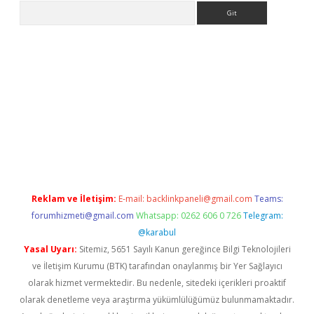
Arama
et giriş yap
Reklam ve İletişim:
E-mail:
backlinkpaneli@gmail.com
Teams:
forumhizmeti@gmail.com
Whatsapp: 0262 606 0 726
Telegram:
@karabul
Yasal Uyarı:
Sitemiz, 5651 Sayılı Kanun gereğince Bilgi Teknolojileri
ve İletişim Kurumu (BTK) tarafından onaylanmış bir Yer Sağlayıcı
olarak hizmet vermektedir. Bu nedenle, sitedeki içerikleri proaktif
olarak denetleme veya araştırma yükümlülüğümüz bulunmamaktadır.