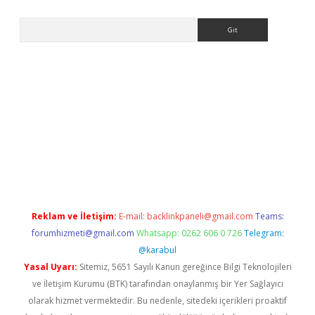
Arama
bet giriş yap
Reklam ve İletişim:
E-mail:
backlinkpaneli@gmail.com
Teams:
forumhizmeti@gmail.com
Whatsapp: 0262 606 0 726
Telegram:
@karabul
Yasal Uyarı:
Sitemiz, 5651 Sayılı Kanun gereğince Bilgi Teknolojileri
ve İletişim Kurumu (BTK) tarafından onaylanmış bir Yer Sağlayıcı
olarak hizmet vermektedir. Bu nedenle, sitedeki içerikleri proaktif