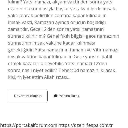
kılınır? Yatsı namazı, akşam vaktinden sonra yatsı
ezanının okunmasıyla başlar ve takvimlerde imsak
vakti olarak belirtilen zamana kadar kılınabilir.
İmsak vakti, Ramazan ayında orucun başladığı
zamandır. Gece 12’den sonra yatsı namazının
sünneti kılınır mı? Genel fıkıh bilgisi, gece namazının
sünnetinin imsak vaktine kadar kılınması
gerektiğidir. Yatsı namazının tamamı ve Vitir namazı
imsak vaktine kadar kılınabilir. Gece yarısını dahil
etmek kazaları önleyebilir. Yatsı namazı 12’den
sonra nasıl niyet edilir? Teheccüd namazını kılacak
kişi, “Niyet ettim Allah rızası…
Seher
Devamını okuyun
Yorum Bırak
Vakti
Yatsı
Namazı
Kılınır
Mı
https://portakalforum.com
https://dzenlifespa.com.tr