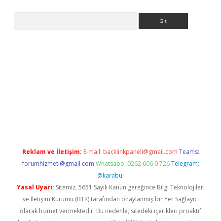
Arama
et giriş yap
Reklam ve İletişim:
E-mail:
backlinkpaneli@gmail.com
Teams:
forumhizmeti@gmail.com
Whatsapp: 0262 606 0 726
Telegram:
@karabul
Yasal Uyarı:
Sitemiz, 5651 Sayılı Kanun gereğince Bilgi Teknolojileri
ve İletişim Kurumu (BTK) tarafından onaylanmış bir Yer Sağlayıcı
olarak hizmet vermektedir. Bu nedenle, sitedeki içerikleri proaktif