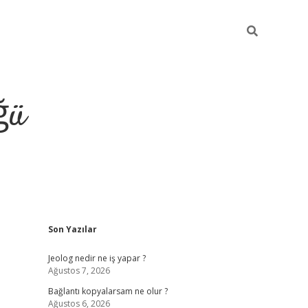
ğü
Sidebar
Son Yazılar
ilbet giriş y
Jeolog nedir ne iş yapar ?
Ağustos 7, 2026
Bağlantı kopyalarsam ne olur ?
Ağustos 6, 2026