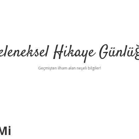
eleneksel Hikaye Günlü
Geçmişten ilham alan neşeli bilgiler!
Mi