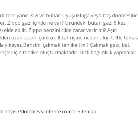
on derece yanıcı sıvı ve buhar. Uyuşukluğa veya baş dönmesine
ler. Zippo gazı içinde ne var? Üründeki bütan gazı 6 kez
elde edilir. Zippo benzini cilde zarar verir mi? Aşırı
zden uzak tutun, çünkü cilt tahrişine neden olur. Ciltle temas
 yıkayın. Benzinli çakmak tehlikeli mi? Çakmak gazı, bal,
çler için tehlike oluşturmaktadır. Hızlı bağımlılık yapmaları
tr
https://dortmevsimtente.com.tr
Sitemap