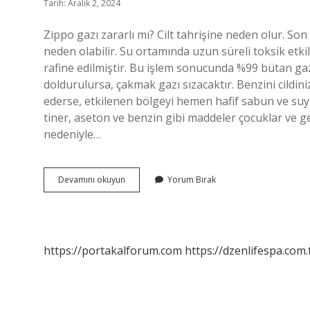
Tarih: Aralık 2, 2024
Zippo gazı zararlı mı? Cilt tahrişine neden olur. S
neden olabilir. Su ortamında uzun süreli toksik etki
rafine edilmiştir. Bu işlem sonucunda %99 bütan gazı 
doldurulursa, çakmak gazı sızacaktır. Benzini cildini
ederse, etkilenen bölgeyi hemen hafif sabun ve suyla
tiner, aseton ve benzin gibi maddeler çocuklar ve gen
nedeniyle…
Zippo
Devamını okuyun
Yorum Bırak
Gazı
Tehlikeli
Mi
https://portakalforum.com
https://dzenlifespa.com.