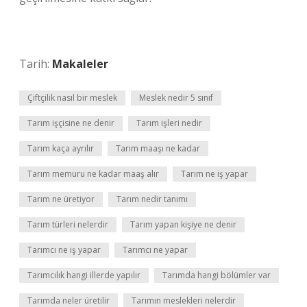
Tarih:
Makaleler
Çiftçilik nasıl bir meslek
Meslek nedir 5 sınıf
Tarım işçisine ne denir
Tarım işleri nedir
Tarım kaça ayrılır
Tarım maaşı ne kadar
Tarım memuru ne kadar maaş alır
Tarım ne iş yapar
Tarım ne üretiyor
Tarım nedir tanımı
Tarım türleri nelerdir
Tarım yapan kişiye ne denir
Tarımcı ne iş yapar
Tarımcı ne yapar
Tarımcılık hangi illerde yapılır
Tarımda hangi bölümler var
Tarımda neler üretilir
Tarımın meslekleri nelerdir