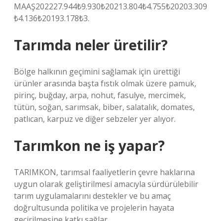
MAAŞ202227.944₺9.930₺20213.804₺4.755₺20203.309
₺4.136₺20193.178₺3.
Tarımda neler üretilir?
Bölge halkının geçimini sağlamak için ürettiği
ürünler arasında başta fıstık olmak üzere pamuk,
pirinç, buğday, arpa, nohut, fasulye, mercimek,
tütün, soğan, sarımsak, biber, salatalık, domates,
patlıcan, karpuz ve diğer sebzeler yer alıyor.
Tarımkon ne iş yapar?
TARIMKON, tarımsal faaliyetlerin çevre haklarına
uygun olarak geliştirilmesi amacıyla sürdürülebilir
tarım uygulamalarını destekler ve bu amaç
doğrultusunda politika ve projelerin hayata
geçirilmesine katkı sağlar.