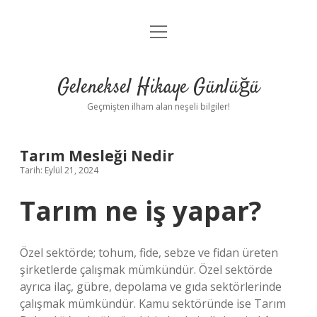
menüyü
Anasayfa
aç
Gizlilik Politikası
Geleneksel Hikaye Günlüğü
Yasal Uyarı
Geçmişten ilham alan neşeli bilgiler!
Hakkımızda
Tarım Mesleği Nedir
Tarih: Eylül 21, 2024
Tarım ne iş yapar?
Özel sektörde; tohum, fide, sebze ve fidan üreten
şirketlerde çalışmak mümkündür. Özel sektörde
ayrıca ilaç, gübre, depolama ve gıda sektörlerinde
çalışmak mümkündür. Kamu sektöründe ise Tarım