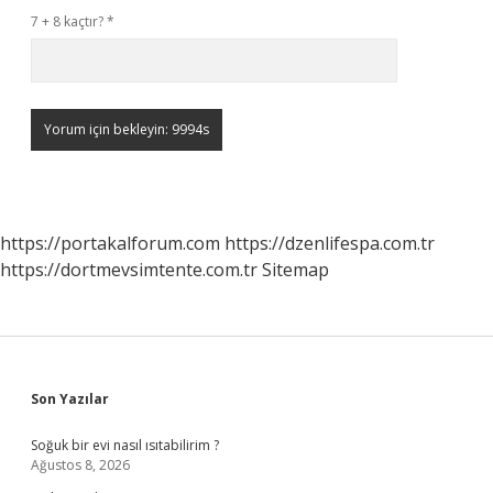
7 + 8 kaçtır?
*
https://portakalforum.com
https://dzenlifespa.com.tr
https://dortmevsimtente.com.tr
Sitemap
Sidebar
Son Yazılar
Soğuk bir evi nasıl ısıtabilirim ?
Ağustos 8, 2026