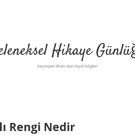
eleneksel Hikaye Günlü
Geçmişten ilham alan neşeli bilgiler!
ı Rengi Nedir