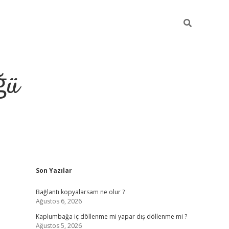
ğü
Sidebar
Son Yazılar
ilbet giriş 
Bağlantı kopyalarsam ne olur ?
Ağustos 6, 2026
Kaplumbağa iç döllenme mi yapar dış döllenme mi ?
Ağustos 5, 2026