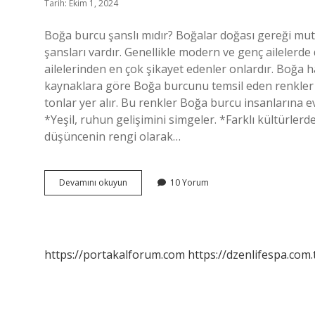
Tarih: Ekim 1, 2024
Boğa burcu şanslı mıdır? Boğalar doğası gereği mutlu
şansları vardır. Genellikle modern ve genç ailelerd
ailelerinden en çok şikayet edenler onlardır. Boğa h
kaynaklara göre Boğa burcunu temsil eden renkler a
tonlar yer alır. Bu renkler Boğa burcu insanlarına 
*Yeşil, ruhun gelişimini simgeler. *Farklı kültürler
düşüncenin rengi olarak…
Boğa
Devamını okuyun
10 Yorum
Burcunun
Şanslı
Rengi
Nedir
https://portakalforum.com
https://dzenlifespa.com.