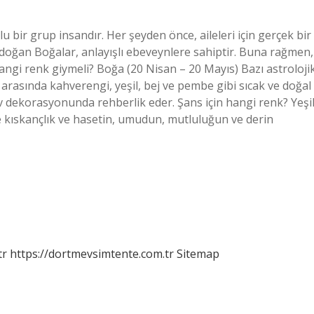
 bir grup insandır. Her şeyden önce, aileleri için gerçek bir
e doğan Boğalar, anlayışlı ebeveynlere sahiptir. Buna rağmen,
angi renk giymeli? Boğa (20 Nisan – 20 Mayıs) Bazı astroloji
rasında kahverengi, yeşil, bej ve pembe gibi sıcak ve doğal
ev dekorasyonunda rehberlik eder. Şans için hangi renk? Yeşil
de kıskançlık ve hasetin, umudun, mutluluğun ve derin
tr
https://dortmevsimtente.com.tr
Sitemap