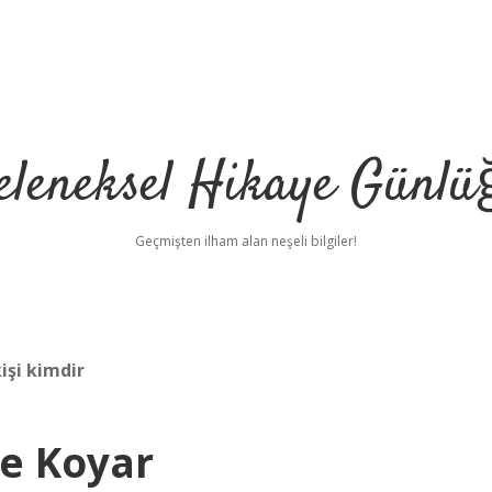
eleneksel Hikaye Günlü
Geçmişten ilham alan neşeli bilgiler!
işi kimdir
te Koyar