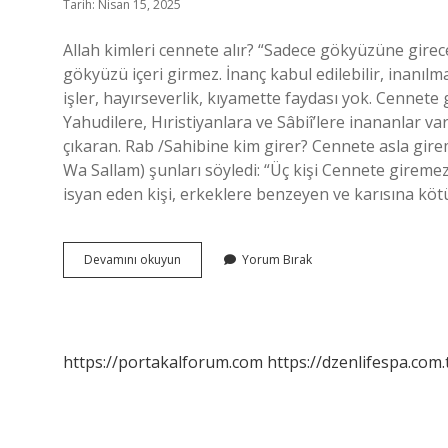
Tarih: Nisan 15, 2025
Allah kimleri cennete alır? “Sadece gökyüzüne girec
gökyüzü içeri girmez. İnanç kabul edilebilir, inanıl
işler, hayırseverlik, kıyamette faydası yok. Cennete 
Yahudilere, Hıristiyanlara ve Sâbiî’lere inananlar var!
çıkaran. Rab /Sahibine kim girer? Cennete asla gireme
Wa Sallam) şunları söyledi: “Üç kişi Cennete gireme
isyan eden kişi, erkeklere benzeyen ve karısına köt
Allah
Devamını okuyun
Yorum Bırak
Kimleri
Cennete
Koyar
https://portakalforum.com
https://dzenlifespa.com.