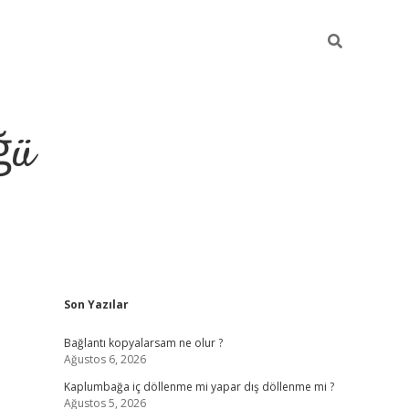
ğü
Sidebar
Son Yazılar
ilbet giriş y
Bağlantı kopyalarsam ne olur ?
Ağustos 6, 2026
Kaplumbağa iç döllenme mi yapar dış döllenme mi ?
Ağustos 5, 2026