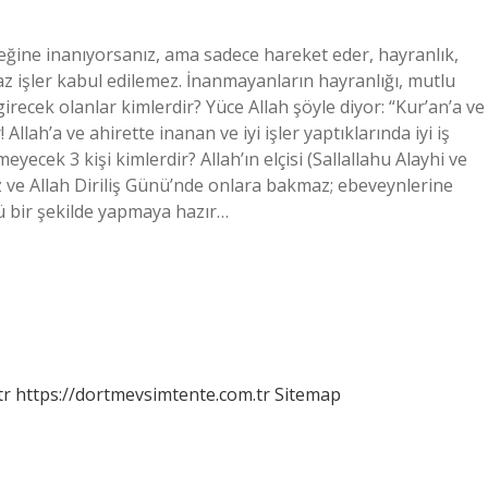
eğine inanıyorsanız, ama sadece hareket eder, hayranlık,
maz işler kabul edilemez. İnanmayanların hayranlığı, mutlu
girecek olanlar kimlerdir? Yüce Allah şöyle diyor: “Kur’an’a ve
 Allah’a ve ahirette inanan ve iyi işler yaptıklarında iyi iş
yecek 3 kişi kimlerdir? Allah’ın elçisi (Sallallahu Alayhi ve
z ve Allah Diriliş Günü’nde onlara bakmaz; ebeveynlerine
ü bir şekilde yapmaya hazır…
tr
https://dortmevsimtente.com.tr
Sitemap