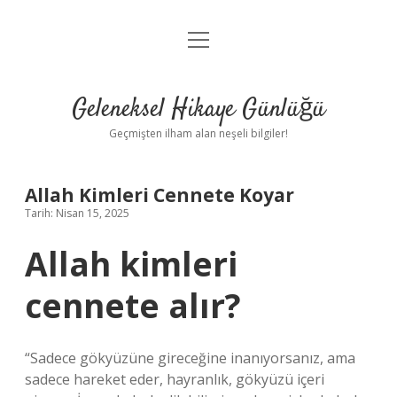
menüyü
Anasayfa
aç
Gizlilik Politikası
Geleneksel Hikaye Günlüğü
Yasal Uyarı
Geçmişten ilham alan neşeli bilgiler!
Hakkımızda
Allah Kimleri Cennete Koyar
Tarih: Nisan 15, 2025
Allah kimleri
cennete alır?
“Sadece gökyüzüne gireceğine inanıyorsanız, ama
sadece hareket eder, hayranlık, gökyüzü içeri