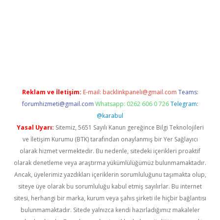
ilbet giriş yap
Reklam ve İletişim:
E-mail:
backlinkpaneli@gmail.com
Teams:
forumhizmeti@gmail.com
Whatsapp: 0262 606 0 726
Telegram:
@karabul
Yasal Uyarı:
Sitemiz, 5651 Sayılı Kanun gereğince Bilgi Teknolojileri
ve İletişim Kurumu (BTK) tarafından onaylanmış bir Yer Sağlayıcı
olarak hizmet vermektedir. Bu nedenle, sitedeki içerikleri proaktif
olarak denetleme veya araştırma yükümlülüğümüz bulunmamaktadır.
Ancak, üyelerimiz yazdıkları içeriklerin sorumluluğunu taşımakta olup,
siteye üye olarak bu sorumluluğu kabul etmiş sayılırlar. Bu internet
sitesi, herhangi bir marka, kurum veya şahıs şirketi ile hiçbir bağlantısı
bulunmamaktadır. Sitede yalnızca kendi hazırladığımız makaleler