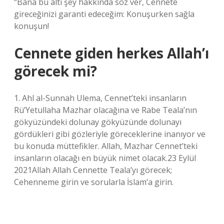
“Bana bu altı şey hakkında söz ver, Cennete
gireceğinizi garanti edeceğim: Konuşurken sağla
konuşun!
Cennete giden herkes Allah’ı
görecek mi?
1. Ahl al-Sunnah Ulema, Cennet’teki insanların
Rü’Yetullaha Mazhar olacağına ve Rabe Teala’nın
gökyüzündeki dolunay gökyüzünde dolunayı
gördükleri gibi gözleriyle göreceklerine inanıyor ve
bu konuda müttefikler. Allah, Mazhar Cennet’teki
insanların olacağı en büyük nimet olacak.23 Eylül
2021Allah Allah Cennette Teala’yı görecek;
Cehenneme girin ve sorularla İslam’a girin.