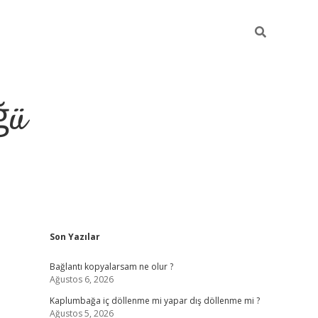
ğü
Sidebar
Son Yazılar
ilbet giriş y
Bağlantı kopyalarsam ne olur ?
Ağustos 6, 2026
Kaplumbağa iç döllenme mi yapar dış döllenme mi ?
Ağustos 5, 2026