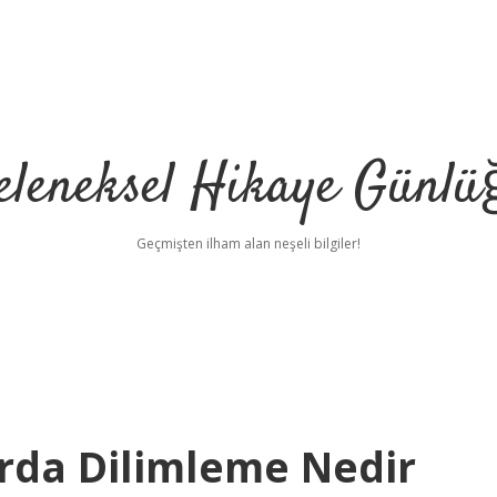
eleneksel Hikaye Günlü
Geçmişten ilham alan neşeli bilgiler!
rda Dilimleme Nedir