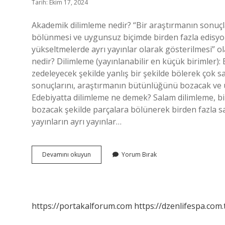
Tarih: Ekim 17, 2024
Akademik dilimleme nedir? “Bir araştırmanın sonuç
bölünmesi ve uygunsuz biçimde birden fazla edisyo
yükseltmelerde ayrı yayınlar olarak gösterilmesi” 
nedir? Dilimleme (yayınlanabilir en küçük birimler)
zedeleyecek şekilde yanlış bir şekilde bölerek çok 
sonuçlarını, araştırmanın bütünlüğünü bozacak ve 
Edebiyatta dilimleme ne demek? Salam dilimleme, b
bozacak şekilde parçalara bölünerek birden fazla 
yayınların ayrı yayınlar…
Akademik
Devamını okuyun
Yorum Bırak
Çalışmalarda
Dilimleme
Nedir
https://portakalforum.com
https://dzenlifespa.com.