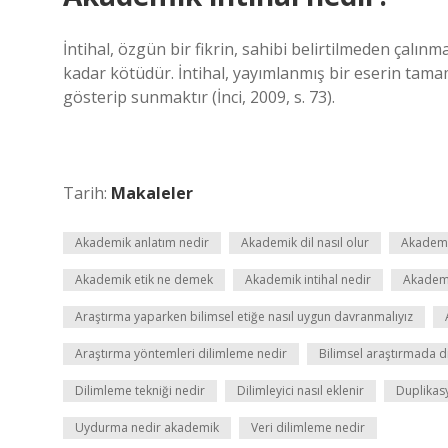
İntihal, özgün bir fikrin, sahibi belirtilmeden çalı
kadar kötüdür. İntihal, yayımlanmış bir eserin tamamı
gösterip sunmaktır (İnci, 2009, s. 73).
Tarih:
Makaleler
Akademik anlatım nedir
Akademik dil nasıl olur
Akademi
Akademik etik ne demek
Akademik intihal nedir
Akadem
Araştırma yaparken bilimsel etiğe nasıl uygun davranmalıyız
Araştırma yöntemleri dilimleme nedir
Bilimsel araştırmada d
Dilimleme tekniği nedir
Dilimleyici nasıl eklenir
Duplikasy
Uydurma nedir akademik
Veri dilimleme nedir