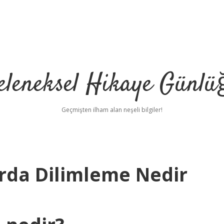
eleneksel Hikaye Günlü
Geçmişten ilham alan neşeli bilgiler!
rda Dilimleme Nedir