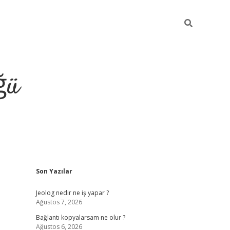
ğü
Sidebar
Son Yazılar
ilbet giriş yap
Jeolog nedir ne iş yapar ?
Ağustos 7, 2026
Bağlantı kopyalarsam ne olur ?
Ağustos 6, 2026