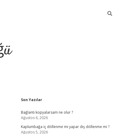
ğü
Sidebar
Son Yazılar
ilbet giriş ya
Bağlantı kopyalarsam ne olur ?
Ağustos 6, 2026
Kaplumbağa iç döllenme mi yapar dış döllenme mi ?
Ağustos 5, 2026