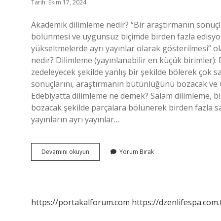
Tarih: Ekim 17, 2024
Akademik dilimleme nedir? “Bir araştırmanın sonuç
bölünmesi ve uygunsuz biçimde birden fazla edisyo
yükseltmelerde ayrı yayınlar olarak gösterilmesi” 
nedir? Dilimleme (yayınlanabilir en küçük birimler)
zedeleyecek şekilde yanlış bir şekilde bölerek çok 
sonuçlarını, araştırmanın bütünlüğünü bozacak ve 
Edebiyatta dilimleme ne demek? Salam dilimleme, b
bozacak şekilde parçalara bölünerek birden fazla 
yayınların ayrı yayınlar…
Akademik
Devamını okuyun
Yorum Bırak
Çalışmalarda
Dilimleme
Nedir
https://portakalforum.com
https://dzenlifespa.com.