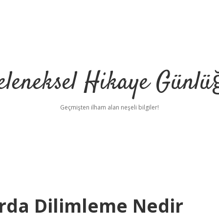
eleneksel Hikaye Günlü
Geçmişten ilham alan neşeli bilgiler!
rda Dilimleme Nedir