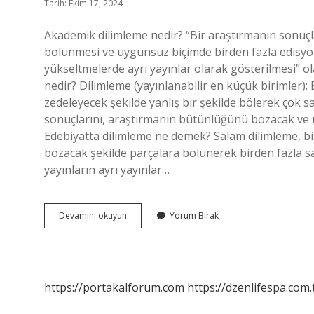
Tarih: Ekim 17, 2024
Akademik dilimleme nedir? “Bir araştırmanın sonuç
bölünmesi ve uygunsuz biçimde birden fazla edisyo
yükseltmelerde ayrı yayınlar olarak gösterilmesi” 
nedir? Dilimleme (yayınlanabilir en küçük birimler)
zedeleyecek şekilde yanlış bir şekilde bölerek çok 
sonuçlarını, araştırmanın bütünlüğünü bozacak ve 
Edebiyatta dilimleme ne demek? Salam dilimleme, b
bozacak şekilde parçalara bölünerek birden fazla 
yayınların ayrı yayınlar…
Akademik
Devamını okuyun
Yorum Bırak
Çalışmalarda
Dilimleme
Nedir
https://portakalforum.com
https://dzenlifespa.com.