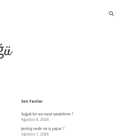
ğü
Sidebar
Son Yazılar
ilbet giriş y
Soğuk bir evi nasıl ısıtabilirim ?
Ağustos 8, 2026
Jeolog nedir ne iş yapar ?
Ağustos 7, 2026