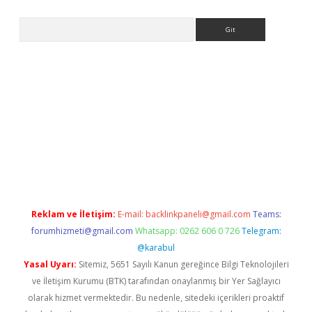
Arama
et giriş yap
Reklam ve İletişim:
E-mail:
backlinkpaneli@gmail.com
Teams:
forumhizmeti@gmail.com
Whatsapp: 0262 606 0 726
Telegram:
@karabul
Yasal Uyarı:
Sitemiz, 5651 Sayılı Kanun gereğince Bilgi Teknolojileri
ve İletişim Kurumu (BTK) tarafından onaylanmış bir Yer Sağlayıcı
olarak hizmet vermektedir. Bu nedenle, sitedeki içerikleri proaktif