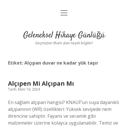
menüyü
Anasayfa
aç
Gizlilik Politikası
Geleneksel Hikaye Günlüğü
Yasal Uyarı
Geçmişten ilham alan neşeli bilgiler!
Hakkımızda
Etiket:
Alçıpan duvar ne kadar yük taşır
Alçıpen Mi Alçıpan Mı
Tarih: Ekim 16, 2024
En sağlam alçıpan hangisi? KNAUF’un suya dayanıklı
alçıpanının (WR) özellikleri: Yüksek seviyede nem
direncine sahiptir. Fayans ve seramik gibi
malzemeler üzerine kolayca uygulanabilir. Temiz ve