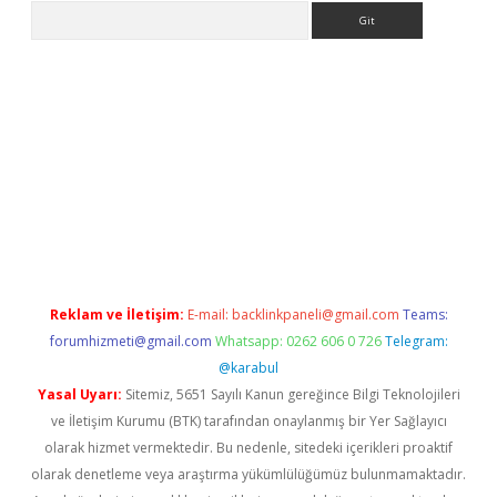
Arama
p
Reklam ve İletişim:
E-mail:
backlinkpaneli@gmail.com
Teams:
forumhizmeti@gmail.com
Whatsapp: 0262 606 0 726
Telegram:
@karabul
Yasal Uyarı:
Sitemiz, 5651 Sayılı Kanun gereğince Bilgi Teknolojileri
ve İletişim Kurumu (BTK) tarafından onaylanmış bir Yer Sağlayıcı
olarak hizmet vermektedir. Bu nedenle, sitedeki içerikleri proaktif
olarak denetleme veya araştırma yükümlülüğümüz bulunmamaktadır.