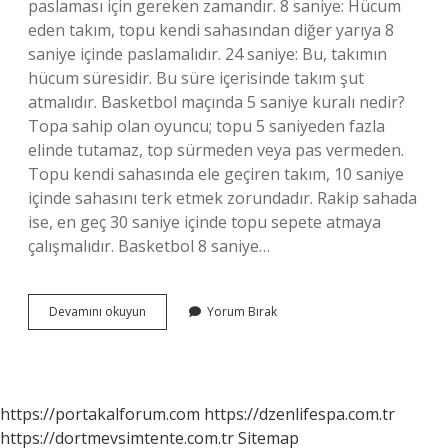
paslaması için gereken zamandır. 8 saniye: Hücum
eden takım, topu kendi sahasından diğer yarıya 8
saniye içinde paslamalıdır. 24 saniye: Bu, takımın
hücum süresidir. Bu süre içerisinde takım şut
atmalıdır. Basketbol maçında 5 saniye kuralı nedir?
Topa sahip olan oyuncu; topu 5 saniyeden fazla
elinde tutamaz, top sürmeden veya pas vermeden.
Topu kendi sahasında ele geçiren takım, 10 saniye
içinde sahasını terk etmek zorundadır. Rakip sahada
ise, en geç 30 saniye içinde topu sepete atmaya
çalışmalıdır. Basketbol 8 saniye…
Basketbolda
Devamını okuyun
Yorum Bırak
3
5
8
24
Saniye
https://portakalforum.com
https://dzenlifespa.com.tr
Kuralı
https://dortmevsimtente.com.tr
Sitemap
Nedir