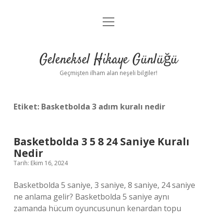
menüyü
Anasayfa
aç
Gizlilik Politikası
Geleneksel Hikaye Günlüğü
Yasal Uyarı
Geçmişten ilham alan neşeli bilgiler!
Hakkımızda
Etiket:
Basketbolda 3 adım kuralı nedir
Basketbolda 3 5 8 24 Saniye Kuralı
Nedir
Tarih: Ekim 16, 2024
Basketbolda 5 saniye, 3 saniye, 8 saniye, 24 saniye
ne anlama gelir? Basketbolda 5 saniye aynı
zamanda hücum oyuncusunun kenardan topu