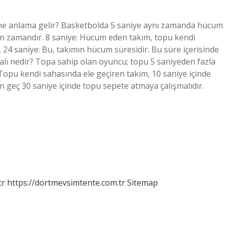
e ne anlama gelir? Basketbolda 5 saniye aynı zamanda hücum
 zamandır. 8 saniye: Hücum eden takım, topu kendi
. 24 saniye: Bu, takımın hücum süresidir. Bu süre içerisinde
alı nedir? Topa sahip olan oyuncu; topu 5 saniyeden fazla
opu kendi sahasında ele geçiren takım, 10 saniye içinde
n geç 30 saniye içinde topu sepete atmaya çalışmalıdır.
tr
https://dortmevsimtente.com.tr
Sitemap