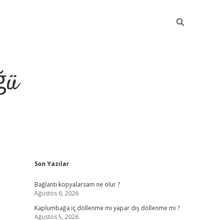
ğü
Sidebar
Son Yazılar
ilbet giriş ya
Bağlantı kopyalarsam ne olur ?
Ağustos 6, 2026
Kaplumbağa iç döllenme mi yapar dış döllenme mi ?
Ağustos 5, 2026