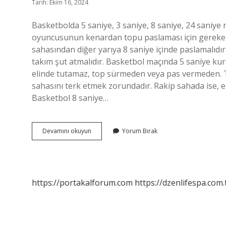
Tarih: Ekim 16, 2024
Basketbolda 5 saniye, 3 saniye, 8 saniye, 24 saniy
oyuncusunun kenardan topu paslaması için gereken
sahasından diğer yarıya 8 saniye içinde paslamalıdır
takım şut atmalıdır. Basketbol maçında 5 saniye kur
elinde tutamaz, top sürmeden veya pas vermeden. T
sahasını terk etmek zorundadır. Rakip sahada ise, e
Basketbol 8 saniye…
Basketbolda
Devamını okuyun
Yorum Bırak
3
5
8
24
Saniye
https://portakalforum.com
https://dzenlifespa.com.
Kuralı
Nedir