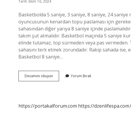
Tarih: Ekim 16, 2024
Basketbolda 5 saniye, 3 saniye, 8 saniye, 24 saniy
oyuncusunun kenardan topu paslaması için gereken
sahasından diğer yarıya 8 saniye içinde paslamalıdır
takım şut atmalıdır. Basketbol maçında 5 saniye kur
elinde tutamaz, top sürmeden veya pas vermeden. T
sahasını terk etmek zorundadır. Rakip sahada ise, e
Basketbol 8 saniye…
Basketbolda
Devamını okuyun
Yorum Bırak
3
5
8
24
Saniye
https://portakalforum.com
https://dzenlifespa.com.
Kuralı
Nedir