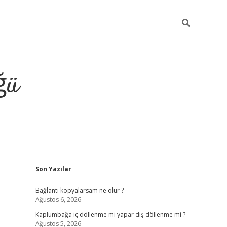
ğü
Sidebar
Son Yazılar
ilbet giriş ya
Bağlantı kopyalarsam ne olur ?
Ağustos 6, 2026
Kaplumbağa iç döllenme mi yapar dış döllenme mi ?
Ağustos 5, 2026