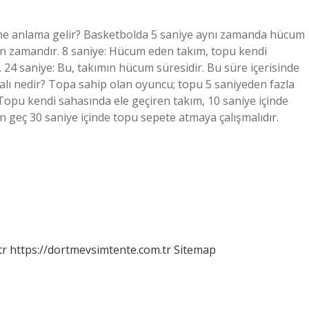
e ne anlama gelir? Basketbolda 5 saniye aynı zamanda hücum
 zamandır. 8 saniye: Hücum eden takım, topu kendi
. 24 saniye: Bu, takımın hücum süresidir. Bu süre içerisinde
alı nedir? Topa sahip olan oyuncu; topu 5 saniyeden fazla
opu kendi sahasında ele geçiren takım, 10 saniye içinde
n geç 30 saniye içinde topu sepete atmaya çalışmalıdır.
tr
https://dortmevsimtente.com.tr
Sitemap