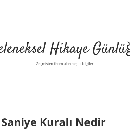
eleneksel Hikaye Günlü
Geçmişten ilham alan neşeli bilgiler!
 Saniye Kuralı Nedir