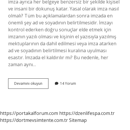
imza ayrıca her belgeye benzersiz bir şekilde kişisel
ve insani bir dokunuş katar. Yasal olarak imza nasıl
olmalı? Tüm bu açıklamalardan sonra imzada en
önemli şey ad ve soyadının belirtilmesidir. İmzayı
kontrol ederken doğru sonuçlar elde etmek için
imzanın yazılı olması ve kişinin el yazısıyla yazılmış
mektuplarının da dahil edilmesi veya imza atarken
ad ve soyadının belirtilmesi kuralına uyulması
esastır. İmzada el kaldırılır mı? Bu nedenle, her
zaman aynı…
El
Devamını okuyun
14 Yorum
Yazısı
Imza
Yerine
Geçer
Mi
https://portakalforum.com
https://dzenlifespa.com.tr
https://dortmevsimtente.com.tr
Sitemap