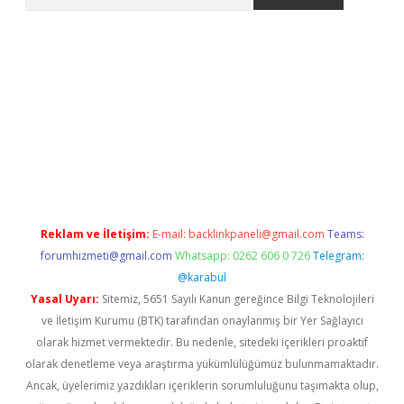
t giriş yap
Reklam ve İletişim:
E-mail:
backlinkpaneli@gmail.com
Teams:
forumhizmeti@gmail.com
Whatsapp: 0262 606 0 726
Telegram:
@karabul
Yasal Uyarı:
Sitemiz, 5651 Sayılı Kanun gereğince Bilgi Teknolojileri
ve İletişim Kurumu (BTK) tarafından onaylanmış bir Yer Sağlayıcı
olarak hizmet vermektedir. Bu nedenle, sitedeki içerikleri proaktif
olarak denetleme veya araştırma yükümlülüğümüz bulunmamaktadır.
Ancak, üyelerimiz yazdıkları içeriklerin sorumluluğunu taşımakta olup,