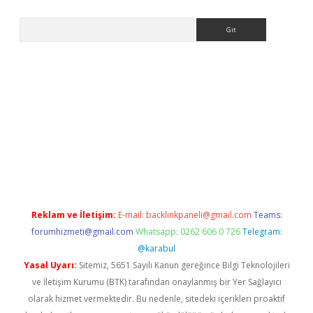
Arama
t giriş yap
Reklam ve İletişim:
E-mail:
backlinkpaneli@gmail.com
Teams:
forumhizmeti@gmail.com
Whatsapp: 0262 606 0 726
Telegram:
@karabul
Yasal Uyarı:
Sitemiz, 5651 Sayılı Kanun gereğince Bilgi Teknolojileri
ve İletişim Kurumu (BTK) tarafından onaylanmış bir Yer Sağlayıcı
olarak hizmet vermektedir. Bu nedenle, sitedeki içerikleri proaktif