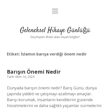
menüyü
Anasayfa
aç
Gizlilik Politikası
Geleneksel Hikaye Günlüğü
Yasal Uyarı
Geçmişten ilham alan neşeli bilgiler!
Hakkımızda
Etiket:
İslamın barışa verdiği önem nedir
Barışın Önemi Nedir
Tarih: Ekim 16, 2024
Dünyada barışın önemi nedir? Barış Günü, dünya
çapında şiddeti ve çatışmayı azaltmayı amaçlar.
Barışı korumak, insanların kendilerini güvende
hissetmelerini ve daha sağlıklı yaşamlar sürmelerini