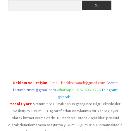
Arama
et giriş yap
Reklam ve İletişim:
E-mail:
backlinkpaneli@gmail.com
Teams:
forumhizmeti@gmail.com
Whatsapp: 0262 606 0 726
Telegram:
@karabul
Yasal Uyarı:
Sitemiz, 5651 Sayılı Kanun gereğince Bilgi Teknolojileri
ve İletişim Kurumu (BTK) tarafından onaylanmış bir Yer Sağlayıcı
olarak hizmet vermektedir. Bu nedenle, sitedeki içerikleri proaktif
olarak denetleme veya araştırma yükümlülüğümüz bulunmamaktadır.