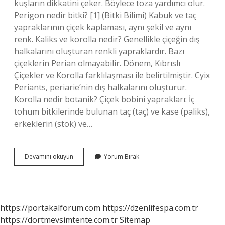
kuşların dikkatini çeker. Böylece toza yardımcı olur.
Perigon nedir bitki? [1] (Bitki Bilimi) Kabuk ve taç
yapraklarının çiçek kaplaması, aynı şekil ve aynı
renk. Kaliks ve korolla nedir? Genellikle çiçeğin dış
halkalarını oluşturan renkli yapraklardır. Bazı
çiçeklerin Perian olmayabilir. Dönem, Kıbrıslı
Çiçekler ve Korolla farklılaşması ile belirtilmiştir. Cyix
Periants, periarie’nin dış halkalarını oluşturur.
Korolla nedir botanik? Çiçek bobini yaprakları: İç
tohum bitkilerinde bulunan taç (taç) ve kase (paliks),
erkeklerin (stok) ve…
Periant
Devamını okuyun
Yorum Bırak
Örtü
Nedir
https://portakalforum.com
https://dzenlifespa.com.tr
https://dortmevsimtente.com.tr
Sitemap