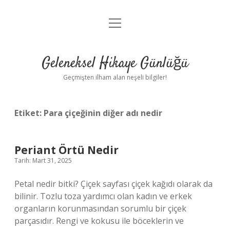
menüyü
Anasayfa
aç
Gizlilik Politikası
Geleneksel Hikaye Günlüğü
Yasal Uyarı
Geçmişten ilham alan neşeli bilgiler!
Hakkımızda
Etiket:
Para çiçeğinin diğer adı nedir
Periant Örtü Nedir
Tarih: Mart 31, 2025
Petal nedir bitki? Çiçek sayfası çiçek kağıdı olarak da
bilinir. Tozlu toza yardımcı olan kadın ve erkek
organların korunmasından sorumlu bir çiçek
parçasıdır. Rengi ve kokusu ile böceklerin ve