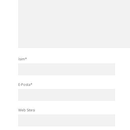
İsim*
E-Posta*
Web Sitesi