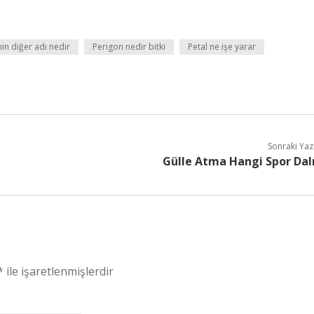
nin diğer adı nedir
Perigon nedir bitki
Petal ne işe yarar
Sonraki Yaz
Gülle Atma Hangi Spor Dal
*
ile işaretlenmişlerdir