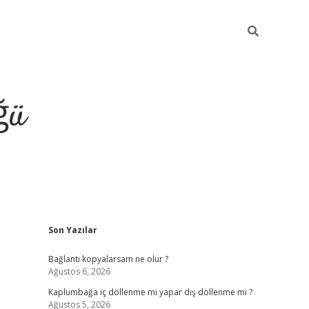
ğü
Sidebar
Son Yazılar
ilbet giriş yap
Bağlantı kopyalarsam ne olur ?
Ağustos 6, 2026
Kaplumbağa iç döllenme mi yapar dış döllenme mi ?
Ağustos 5, 2026