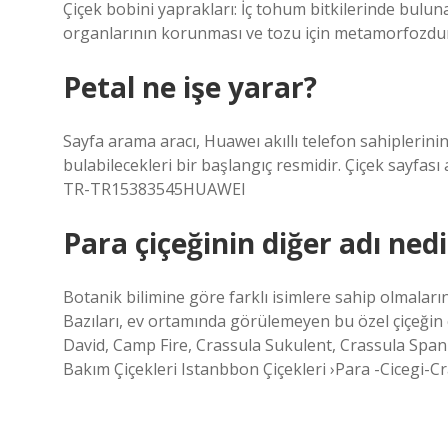
Çiçek bobini yaprakları: İç tohum bitkilerinde bulunan 
organlarının korunması ve tozu için metamorfozdur.
Petal ne işe yarar?
Sayfa arama aracı, Huaweı akıllı telefon sahiplerini
bulabilecekleri bir başlangıç ​​resmidir. Çiçek sayfa
TR-TR15383545HUAWEI
Para çiçeğinin diğer adı nedi
Botanik bilimine göre farklı isimlere sahip olmaları
Bazıları, ev ortamında görülemeyen bu özel çiçeğin e
David, Camp Fire, Crassula Sukulent, Crassula Span
Bakım Çiçekleri Istanbbon Çiçekleri ›Para -Cicegi-C