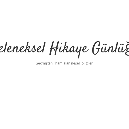
eleneksel Hikaye Günlü
Geçmişten ilham alan neşeli bilgiler!