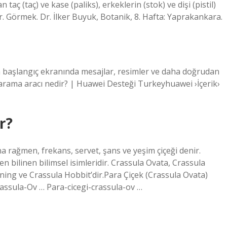
taç (taç) ve kase (paliks), erkeklerin (stok) ve dişi (pistil)
 Görmek. Dr. İlker Buyuk, Botanik, 8. Hafta: Yaprakankara.
n başlangıç ​​ekranında mesajlar, resimler ve daha doğrudan
sı arama aracı nedir? | Huawei Desteği Turkeyhuawei ›İçerik›
r?
na rağmen, frekans, servet, şans ve yeşim çiçeği denir.
n bilinen bilimsel isimleridir. Crassula Ovata, Crassula
ning ve Crassula Hobbit’dir.Para Çiçek (Crassula Ovata)
rassula-Ov … Para-cicegi-crassula-ov …