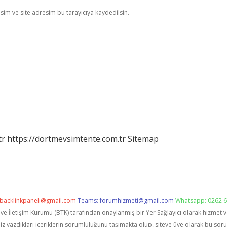
im ve site adresim bu tarayıcıya kaydedilsin.
tr
https://dortmevsimtente.com.tr
Sitemap
backlinkpaneli@gmail.com
Teams:
forumhizmeti@gmail.com
Whatsapp: 0262 6
i ve İletişim Kurumu (BTK) tarafından onaylanmış bir Yer Sağlayıcı olarak hizmet 
zdıkları içeriklerin sorumluluğunu taşımakta olup, siteye üye olarak bu sorumlu