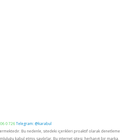
06 0 726
Telegram: @karabul
vermektedir. Bu nedenle, sitedeki içerikleri proaktif olarak denetleme
luğu kabul etmiş sayılırlar. Bu internet sitesi, herhangi bir marka,