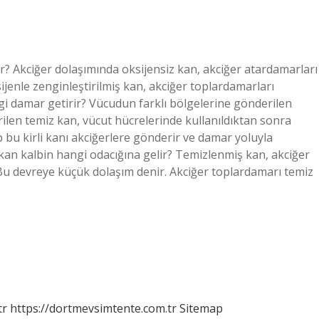
? Akciğer dolaşımında oksijensiz kan, akciğer atardamarları
ksijenle zenginleştirilmiş kan, akciğer toplardamarları
angi damar getirir? Vücudun farklı bölgelerine gönderilen
ilen temiz kan, vücut hücrelerinde kullanıldıktan sonra
p bu kirli kanı akciğerlere gönderir ve damar yoluyla
 kan kalbin hangi odacığına gelir? Temizlenmiş kan, akciğer
. Bu devreye küçük dolaşım denir. Akciğer toplardamarı temiz
tr
https://dortmevsimtente.com.tr
Sitemap