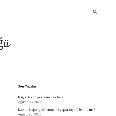
ğü
Sidebar
Son Yazılar
ilbet giriş yap
Bağlantı kopyalarsam ne olur ?
Ağustos 6, 2026
Kaplumbağa iç döllenme mi yapar dış döllenme mi ?
Ağustos 5, 2026