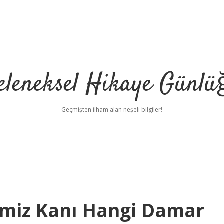
eleneksel Hikaye Günlü
Geçmişten ilham alan neşeli bilgiler!
emiz Kanı Hangi Damar