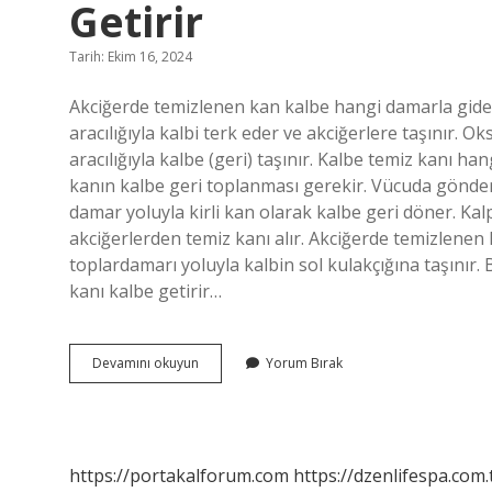
Getirir
Tarih: Ekim 16, 2024
Akciğerde temizlenen kan kalbe hangi damarla gider
aracılığıyla kalbi terk eder ve akciğerlere taşınır. O
aracılığıyla kalbe (geri) taşınır. Kalbe temiz kanı h
kanın kalbe geri toplanması gerekir. Vücuda gönder
damar yoluyla kirli kan olarak kalbe geri döner. Kal
akciğerlerden temiz kanı alır. Akciğerde temizlenen
toplardamarı yoluyla kalbin sol kulakçığına taşınır
kanı kalbe getirir…
Akciğerden
Devamını okuyun
Yorum Bırak
Kalbe
Temiz
Kanı
Hangi
Damar
https://portakalforum.com
https://dzenlifespa.com.
Getirir