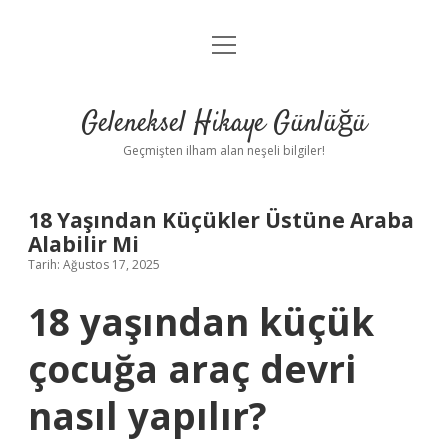
menüyü
Anasayfa
aç
Gizlilik Politikası
Geleneksel Hikaye Günlüğü
Yasal Uyarı
Geçmişten ilham alan neşeli bilgiler!
Hakkımızda
18 Yaşından Küçükler Üstüne Araba
Alabilir Mi
Tarih: Ağustos 17, 2025
18 yaşından küçük
çocuğa araç devri
nasıl yapılır?