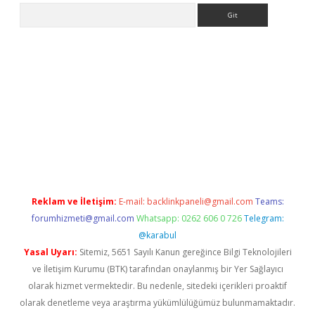
Arama
lbet giriş yap
Reklam ve İletişim:
E-mail:
backlinkpaneli@gmail.com
Teams:
forumhizmeti@gmail.com
Whatsapp: 0262 606 0 726
Telegram:
@karabul
Yasal Uyarı:
Sitemiz, 5651 Sayılı Kanun gereğince Bilgi Teknolojileri
ve İletişim Kurumu (BTK) tarafından onaylanmış bir Yer Sağlayıcı
olarak hizmet vermektedir. Bu nedenle, sitedeki içerikleri proaktif
olarak denetleme veya araştırma yükümlülüğümüz bulunmamaktadır.