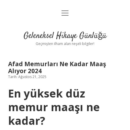
menüyü
Anasayfa
aç
Gizlilik Politikası
Geleneksel Hikaye Günlüğü
Yasal Uyarı
Geçmişten ilham alan neşeli bilgiler!
Hakkımızda
Afad Memurları Ne Kadar Maaş
Alıyor 2024
Tarih: Ağustos 21, 2025
En yüksek düz
memur maaşı ne
kadar?