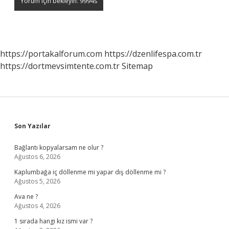
https://portakalforum.com
https://dzenlifespa.com.tr
https://dortmevsimtente.com.tr
Sitemap
Sidebar
Son Yazılar
Bağlantı kopyalarsam ne olur ?
Ağustos 6, 2026
Kaplumbağa iç döllenme mi yapar dış döllenme mi ?
Ağustos 5, 2026
Ava ne ?
Ağustos 4, 2026
1 sırada hangi kız ismi var ?