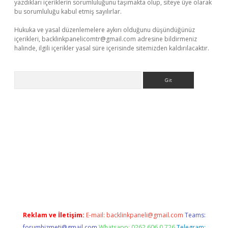
yazdıkları içeriklerin sorumluluğunu taşımakta olup, siteye üye olarak
bu sorumluluğu kabul etmiş sayılırlar.
Hukuka ve yasal düzenlemelere aykırı olduğunu düşündüğünüz
içerikleri,
backlinkpanelicomtr@gmail.com
adresine bildirmeniz
halinde, ilgili içerikler yasal süre içerisinde sitemizden kaldırılacaktır.
Arama
ap
Reklam ve İletişim:
E-mail:
backlinkpaneli@gmail.com
Teams:
forumhizmeti@gmail.com
Whatsapp: 0262 606 0 726
Telegram: