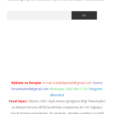
Arama
ap
Reklam ve İletişim:
E-mail:
backlinkpaneli@gmail.com
Teams:
forumhizmeti@gmail.com
Whatsapp: 0262 606 0 726
Telegram:
@karabul
Yasal Uyarı:
Sitemiz, 5651 Sayılı Kanun gereğince Bilgi Teknolojileri
ve İletişim Kurumu (BTK) tarafından onaylanmış bir Yer Sağlayıcı
olarak hizmet vermektedir. Bu nedenle, sitedeki içerikleri proaktif