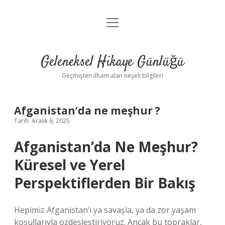
menüyü
Anasayfa
aç
Gizlilik Politikası
Geleneksel Hikaye Günlüğü
Yasal Uyarı
Geçmişten ilham alan neşeli bilgiler!
Hakkımızda
Afganistan’da ne meşhur ?
Tarih: Aralık 6, 2025
Afganistan’da Ne Meşhur?
Küresel ve Yerel
Perspektiflerden Bir Bakış
Hepimiz Afganistan’ı ya savaşla, ya da zor yaşam
koşullarıyla özdeşleştiriyoruz. Ancak bu topraklar,