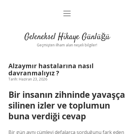
menüyü
Anasayfa
aç
Gizlilik Politikası
Geleneksel Hikaye Günlüğü
Yasal Uyarı
Geçmişten ilham alan neşeli bilgiler!
Hakkımızda
Alzaymır hastalarına nasıl
davranmalıyız ?
Tarih: Haziran 23, 2026
Bir insanın zihninde yavaşça
silinen izler ve toplumun
buna verdiği cevap
Bir gün aynı cümleyi defalarca sorduğunu fark eden