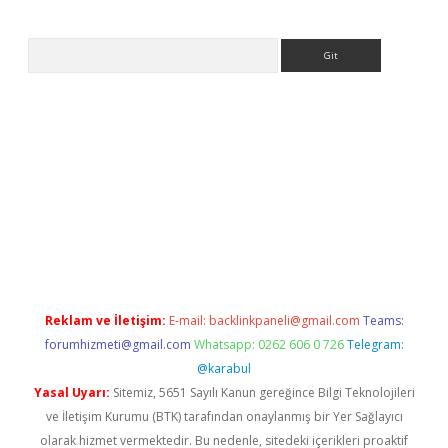
Arama
t giriş yap
Reklam ve İletişim:
E-mail:
backlinkpaneli@gmail.com
Teams:
forumhizmeti@gmail.com
Whatsapp: 0262 606 0 726
Telegram:
@karabul
Yasal Uyarı:
Sitemiz, 5651 Sayılı Kanun gereğince Bilgi Teknolojileri
ve İletişim Kurumu (BTK) tarafından onaylanmış bir Yer Sağlayıcı
olarak hizmet vermektedir. Bu nedenle, sitedeki içerikleri proaktif