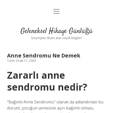
menüyü
Anasayfa
aç
Gizlilik Politikası
Geleneksel Hikaye Günlüğü
Yasal Uyarı
Geçmişten ilham alan neşeli bilgiler!
Hakkımızda
Anne Sendromu Ne Demek
Tarih: Ocak 17, 2025
Zararlı anne
sendromu nedir?
“Bağımlı Anne Sendromu” olarak da adlandırılan bu
durum, çocuğun annesine aşırı bağımlı olması,