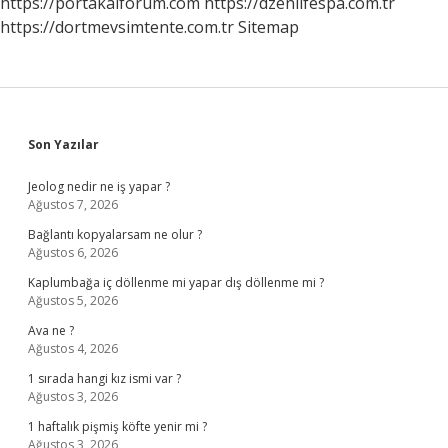
https://portakalforum.com
https://dzenlifespa.com.tr
https://dortmevsimtente.com.tr
Sitemap
Sidebar
Son Yazılar
Jeolog nedir ne iş yapar ?
Ağustos 7, 2026
Bağlantı kopyalarsam ne olur ?
Ağustos 6, 2026
Kaplumbağa iç döllenme mi yapar dış döllenme mi ?
Ağustos 5, 2026
Ava ne ?
Ağustos 4, 2026
1 sırada hangi kız ismi var ?
Ağustos 3, 2026
1 haftalık pişmiş köfte yenir mi ?
Ağustos 3, 2026