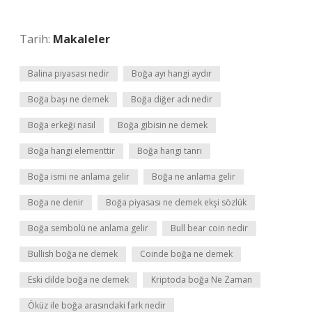
Tarih:
Makaleler
Balina piyasası nedir
Boğa ayı hangi aydır
Boğa başı ne demek
Boğa diğer adı nedir
Boğa erkeği nasıl
Boğa gibisin ne demek
Boğa hangi elementtir
Boğa hangi tanrı
Boğa ismi ne anlama gelir
Boğa ne anlama gelir
Boğa ne denir
Boğa piyasası ne demek ekşi sözlük
Boğa sembolü ne anlama gelir
Bull bear coin nedir
Bullish boğa ne demek
Coinde boğa ne demek
Eski dilde boğa ne demek
Kriptoda boğa Ne Zaman
Öküz ile boğa arasındaki fark nedir