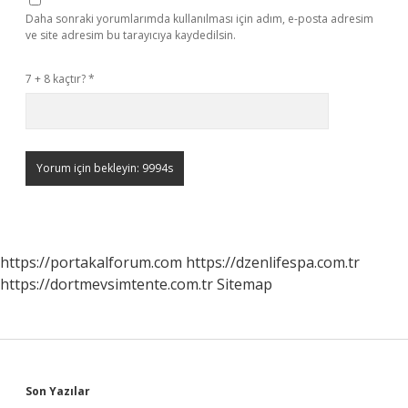
Daha sonraki yorumlarımda kullanılması için adım, e-posta adresim
ve site adresim bu tarayıcıya kaydedilsin.
7 + 8 kaçtır?
*
https://portakalforum.com
https://dzenlifespa.com.tr
https://dortmevsimtente.com.tr
Sitemap
Sidebar
Son Yazılar