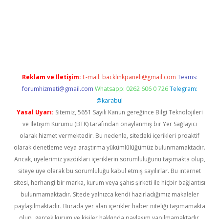
ilbet giriş yap
Reklam ve İletişim:
E-mail:
backlinkpaneli@gmail.com
Teams:
forumhizmeti@gmail.com
Whatsapp: 0262 606 0 726
Telegram:
@karabul
Yasal Uyarı:
Sitemiz, 5651 Sayılı Kanun gereğince Bilgi Teknolojileri
ve İletişim Kurumu (BTK) tarafından onaylanmış bir Yer Sağlayıcı
olarak hizmet vermektedir. Bu nedenle, sitedeki içerikleri proaktif
olarak denetleme veya araştırma yükümlülüğümüz bulunmamaktadır.
Ancak, üyelerimiz yazdıkları içeriklerin sorumluluğunu taşımakta olup,
siteye üye olarak bu sorumluluğu kabul etmiş sayılırlar. Bu internet
sitesi, herhangi bir marka, kurum veya şahıs şirketi ile hiçbir bağlantısı
bulunmamaktadır. Sitede yalnızca kendi hazırladığımız makaleler
paylaşılmaktadır. Burada yer alan içerikler haber niteliği taşımamakta
olup, gerçek kurum ve kişiler hakkında paylaşım yapılmamaktadır.