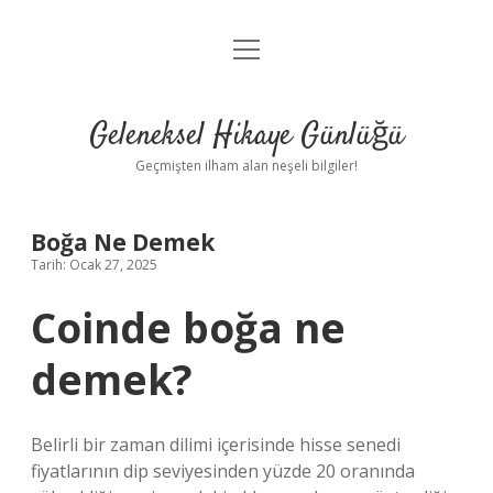
menüyü
Anasayfa
aç
Gizlilik Politikası
Geleneksel Hikaye Günlüğü
Yasal Uyarı
Geçmişten ilham alan neşeli bilgiler!
Hakkımızda
Boğa Ne Demek
Tarih: Ocak 27, 2025
Coinde boğa ne
demek?
Belirli bir zaman dilimi içerisinde hisse senedi
fiyatlarının dip seviyesinden yüzde 20 oranında