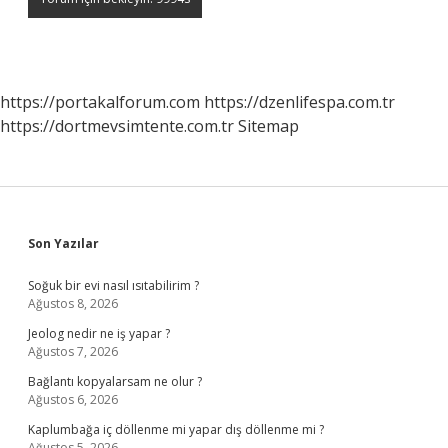
https://portakalforum.com
https://dzenlifespa.com.tr
https://dortmevsimtente.com.tr
Sitemap
Sidebar
Son Yazılar
Soğuk bir evi nasıl ısıtabilirim ?
Ağustos 8, 2026
Jeolog nedir ne iş yapar ?
Ağustos 7, 2026
Bağlantı kopyalarsam ne olur ?
Ağustos 6, 2026
Kaplumbağa iç döllenme mi yapar dış döllenme mi ?
Ağustos 5, 2026