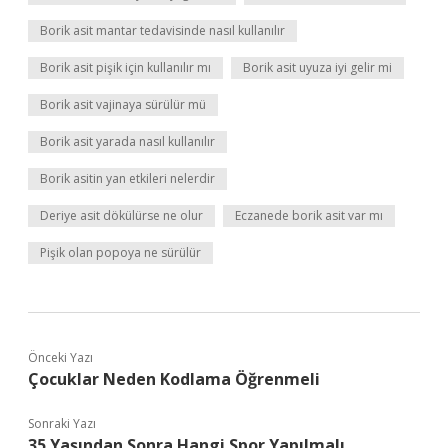
Borik asit mantar tedavisinde nasıl kullanılır
Borik asit pişik için kullanılır mı
Borik asit uyuza iyi gelir mi
Borik asit vajinaya sürülür mü
Borik asit yarada nasıl kullanılır
Borik asitin yan etkileri nelerdir
Deriye asit dökülürse ne olur
Eczanede borik asit var mı
Pişik olan popoya ne sürülür
Önceki Yazı
Çocuklar Neden Kodlama Öğrenmeli
Sonraki Yazı
35 Yaşından Sonra Hangi Spor Yapılmalı