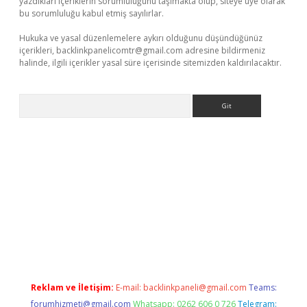
yazdıkları içeriklerin sorumluluğunu taşımakta olup, siteye üye olarak
bu sorumluluğu kabul etmiş sayılırlar.
Hukuka ve yasal düzenlemelere aykırı olduğunu düşündüğünüz
içerikleri,
backlinkpanelicomtr@gmail.com
adresine bildirmeniz
halinde, ilgili içerikler yasal süre içerisinde sitemizden kaldırılacaktır.
Arama
bet giriş yap
Reklam ve İletişim:
E-mail:
backlinkpaneli@gmail.com
Teams:
forumhizmeti@gmail.com
Whatsapp: 0262 606 0 726
Telegram: