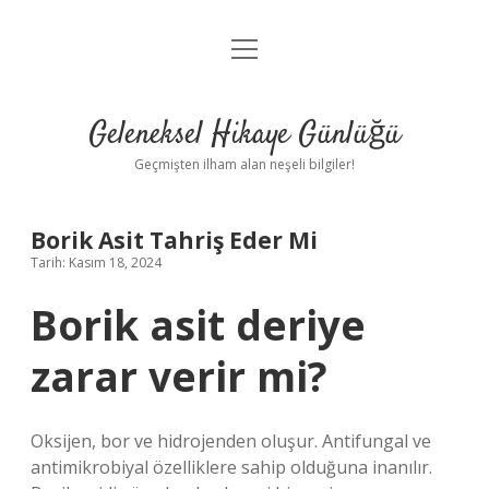
menüyü
Anasayfa
aç
Gizlilik Politikası
Geleneksel Hikaye Günlüğü
Yasal Uyarı
Geçmişten ilham alan neşeli bilgiler!
Hakkımızda
Borik Asit Tahriş Eder Mi
Tarih: Kasım 18, 2024
Borik asit deriye
zarar verir mi?
Oksijen, bor ve hidrojenden oluşur. Antifungal ve
antimikrobiyal özelliklere sahip olduğuna inanılır.