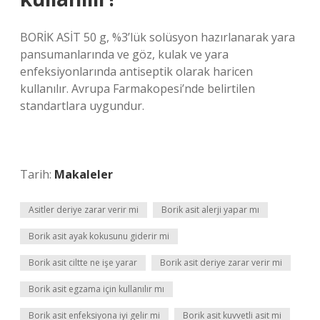
BORİK ASİT 50 g, %3’lük solüsyon hazırlanarak yara
pansumanlarında ve göz, kulak ve yara
enfeksiyonlarında antiseptik olarak haricen
kullanılır. Avrupa Farmakopesi’nde belirtilen
standartlara uygundur.
Tarih:
Makaleler
Asitler deriye zarar verir mi
Borik asit alerji yapar mı
Borik asit ayak kokusunu giderir mi
Borik asit ciltte ne işe yarar
Borik asit deriye zarar verir mi
Borik asit egzama için kullanılır mı
Borik asit enfeksiyona iyi gelir mi
Borik asit kuvvetli asit mi