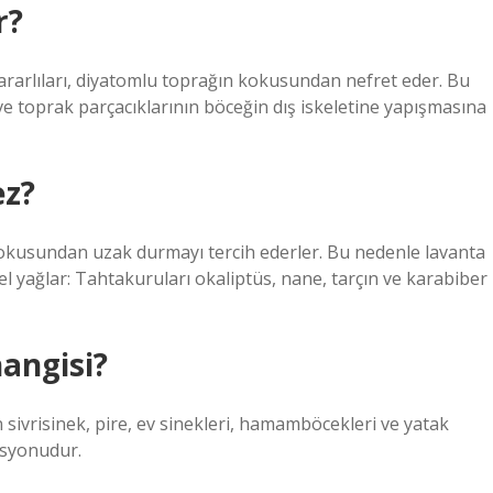
r?
arlıları, diyatomlu toprağın kokusundan nefret eder. Bu
 ve toprak parçacıklarının böceğin dış iskeletine yapışmasına
ez?
kokusundan uzak durmayı tercih ederler. Bu nedenle lavanta
isel yağlar: Tahtakuruları okaliptüs, nane, tarçın ve karabiber
hangisi?
 sivrisinek, pire, ev sinekleri, hamamböcekleri ve yatak
lasyonudur.