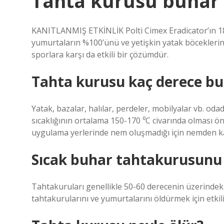
Tahta kurusu buhar 
KANITLANMIŞ ETKİNLİK Polti Cimex Eradicator’ın 180
yumurtaların %100’ünü ve yetişkin yatak böceklerini
sporlara karşı da etkili bir çözümdür.
Tahta kurusu kaç derece bu
Yatak, bazalar, halılar, perdeler, mobilyalar vb. od
sıcaklığının ortalama 150-170 ⁰C civarında olması ö
uygulama yerlerinde nem oluşmadığı için nemden 
Sıcak buhar tahtakurusunu
Tahtakuruları genellikle 50-60 derecenin üzerindeki s
tahtakurularını ve yumurtalarını öldürmek için etkil