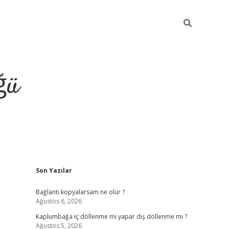
ğü
Sidebar
ü
Son Yazılar
ilbet giriş yap
Bağlantı kopyalarsam ne olur ?
Ağustos 6, 2026
Kaplumbağa iç döllenme mi yapar dış döllenme mi ?
Ağustos 5, 2026