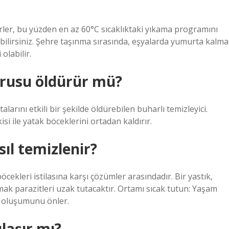
ler, bu yüzden en az 60°C sıcaklıktaki yıkama programını
bilirsiniz. Şehre taşınma sırasında, eşyalarda yumurta kalma
olabilir.
urusu öldürür mü?
arını etkili bir şekilde öldürebilen buharlı temizleyici.
i ile yatak böceklerini ortadan kaldırır.
ıl temizlenir?
öcekleri istilasına karşı çözümler arasındadır. Bir yastık,
mak parazitleri uzak tutacaktır. Ortamı sıcak tutun: Yaşam
in oluşumunu önler.
laşır mı?