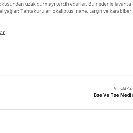
kokusundan uzak durmayı tercih ederler. Bu nedenle lavanta
isel yağlar: Tahtakuruları okaliptüs, nane, tarçın ve karabiber
or
Sonraki Yaz
Bse Ve Tse Nedi