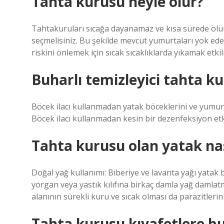
Tahta kurusu neyle ölür?
Tahtakuruları sıcağa dayanamaz ve kısa sürede ölür
seçmelisiniz. Bu şekilde mevcut yumurtaları yok ede
riskini önlemek için sıcak sıcaklıklarda yıkamak etkili 
Buharlı temizleyici tahta k
Böcek ilacı kullanmadan yatak böceklerini ve yumurtal
Böcek ilacı kullanmadan kesin bir dezenfeksiyon etkis
Tahta kurusu olan yatak nas
Doğal yağ kullanımı: Biberiye ve lavanta yağı yatak b
yorgan veya yastık kılıfına birkaç damla yağ damlat
alanının sürekli kuru ve sıcak olması da parazitler
Tahta kurusu kıyafetlere bu