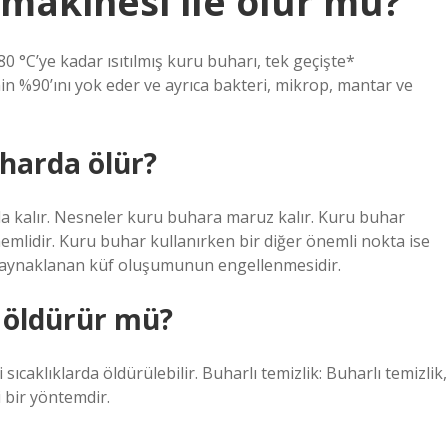
makinesi ile ölür mü?
 °C’ye kadar ısıtılmış kuru buharı, tek geçişte*
n %90’ını yok eder ve ayrıca bakteri, mikrop, mantar ve
harda ölür?
ada kalır. Nesneler kuru buhara maruz kalır. Kuru buhar
nemlidir. Kuru buhar kullanırken bir diğer önemli nokta ise
kaynaklanan küf oluşumunun engellenmesidir.
 öldürür mü?
ıcaklıklarda öldürülebilir. Buharlı temizlik: Buharlı temizlik,
i bir yöntemdir.