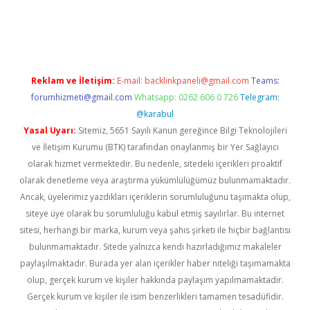
lbet giriş yap
Reklam ve İletişim:
E-mail:
backlinkpaneli@gmail.com
Teams:
forumhizmeti@gmail.com
Whatsapp: 0262 606 0 726
Telegram:
@karabul
Yasal Uyarı:
Sitemiz, 5651 Sayılı Kanun gereğince Bilgi Teknolojileri
ve İletişim Kurumu (BTK) tarafından onaylanmış bir Yer Sağlayıcı
olarak hizmet vermektedir. Bu nedenle, sitedeki içerikleri proaktif
olarak denetleme veya araştırma yükümlülüğümüz bulunmamaktadır.
Ancak, üyelerimiz yazdıkları içeriklerin sorumluluğunu taşımakta olup,
siteye üye olarak bu sorumluluğu kabul etmiş sayılırlar. Bu internet
sitesi, herhangi bir marka, kurum veya şahıs şirketi ile hiçbir bağlantısı
bulunmamaktadır. Sitede yalnızca kendi hazırladığımız makaleler
paylaşılmaktadır. Burada yer alan içerikler haber niteliği taşımamakta
olup, gerçek kurum ve kişiler hakkında paylaşım yapılmamaktadır.
Gerçek kurum ve kişiler ile isim benzerlikleri tamamen tesadüfidir.