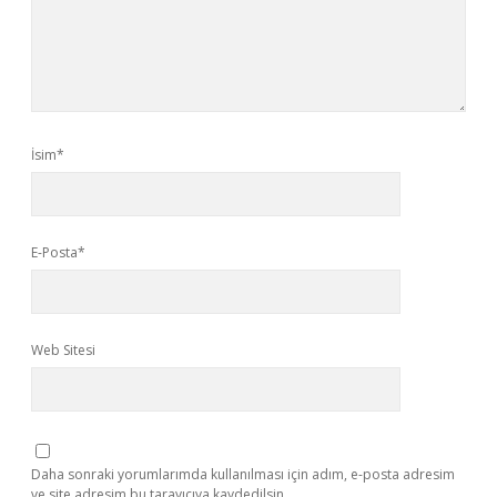
İsim*
E-Posta*
Web Sitesi
Daha sonraki yorumlarımda kullanılması için adım, e-posta adresim
ve site adresim bu tarayıcıya kaydedilsin.