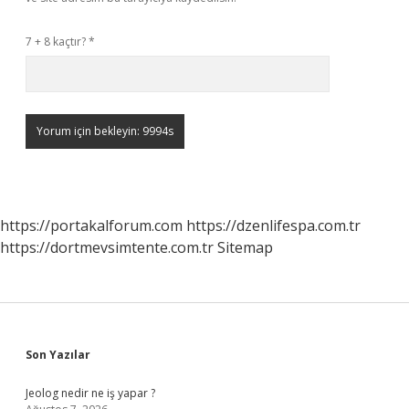
7 + 8 kaçtır?
*
https://portakalforum.com
https://dzenlifespa.com.tr
https://dortmevsimtente.com.tr
Sitemap
Sidebar
Son Yazılar
Jeolog nedir ne iş yapar ?