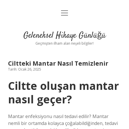
menüyü
Anasayfa
aç
Gizlilik Politikası
Geleneksel Hikaye Günlüğü
Yasal Uyarı
Geçmişten ilham alan neşeli bilgiler!
Hakkımızda
Ciltteki Mantar Nasıl Temizlenir
Tarih: Ocak 26, 2025
Ciltte oluşan mantar
nasıl geçer?
Mantar enfeksiyonu nasıl tedavi edilir? Mantar
nemli bir ortamda kolayca çoğalabildiğinden, tedavi