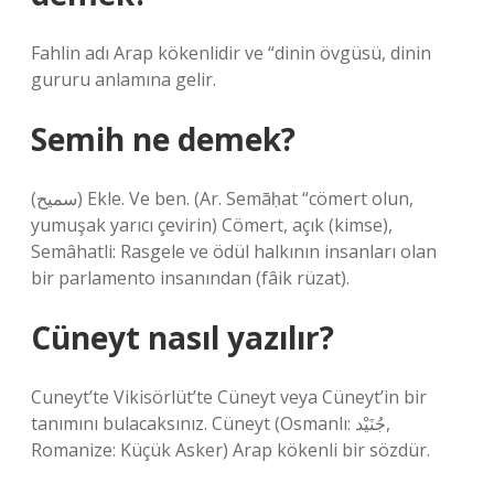
Fahlin adı Arap kökenlidir ve “dinin övgüsü, dinin
gururu anlamına gelir.
Semih ne demek?
(ﺳﻤﻴﺢ) Ekle. Ve ben. (Ar. Semāḥat “cömert olun,
yumuşak yarıcı çevirin) Cömert, açık (kimse),
Semâhatli: Rasgele ve ödül halkının insanları olan
bir parlamento insanından (fâik rüzat).
Cüneyt nasıl yazılır?
Cuneyt’te Vikisörlüt’te Cüneyt veya Cüneyt’in bir
tanımını bulacaksınız. Cüneyt (Osmanlı: جُنَيْد,
Romanize: Küçük Asker) Arap kökenli bir sözdür.