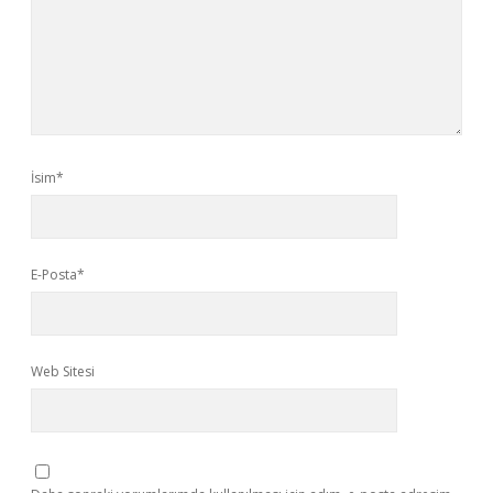
İsim*
E-Posta*
Web Sitesi