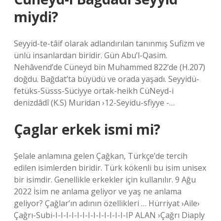
miydi?
Seyyid-te-tâif olarak adlandırılan tanınmış Sufizm ve
ünlü insanlardan biridir. Gün Abu’l-Qasim.
Nehâvend’de Cüneyd bin Muhammed 822’de (H.207)
doğdu. Bağdat’ta büyüdü ve orada yaşadı. Seyyidü-
fetüks-Süsss-Süciyye ortak-heikh CüNeyd-i
denizdâdî (K.S) Muridan ›12-Seyidu-sfiyye -…
Çaglar erkek ismi mi?
Şelale anlamına gelen Çağkan, Türkçe’de tercih
edilen isimlerden biridir. Türk kökenli bu isim unisex
bir isimdir. Genellikle erkekler için kullanılır. 9 Ağu
2022 İsim ne anlama geliyor ve yaş ne anlama
geliyor? Çağlar’ın adının özellikleri … Hürriyat ›Aile›
Çağrı-Subi-I-I-I-I-I-I-I-I-I-I-I-I-I-IP ALAN ›Çağrı Diaply