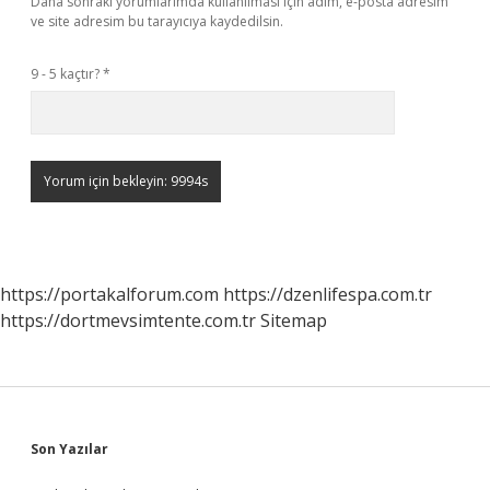
Daha sonraki yorumlarımda kullanılması için adım, e-posta adresim
ve site adresim bu tarayıcıya kaydedilsin.
9 - 5 kaçtır?
*
https://portakalforum.com
https://dzenlifespa.com.tr
https://dortmevsimtente.com.tr
Sitemap
Sidebar
Son Yazılar