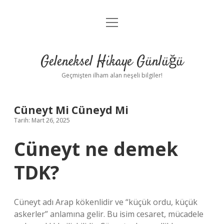
menüyü
Anasayfa
aç
Gizlilik Politikası
Geleneksel Hikaye Günlüğü
Yasal Uyarı
Geçmişten ilham alan neşeli bilgiler!
Hakkımızda
Cüneyt Mi Cüneyd Mi
Tarih: Mart 26, 2025
Cüneyt ne demek
TDK?
Cüneyt adı Arap kökenlidir ve “küçük ordu, küçük
askerler” anlamına gelir. Bu isim cesaret, mücadele