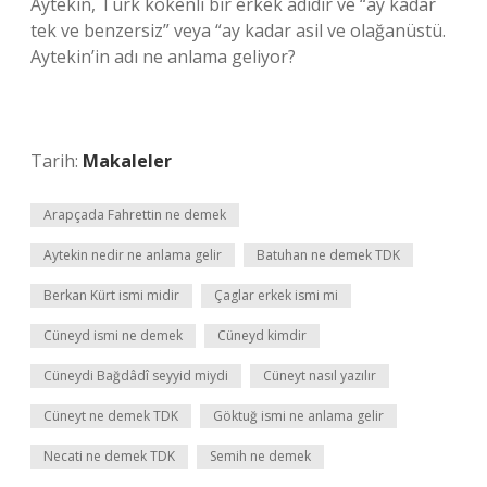
Aytekin, Türk kökenli bir erkek adıdır ve “ay kadar
tek ve benzersiz” veya “ay kadar asil ve olağanüstü.
Aytekin’in adı ne anlama geliyor?
Tarih:
Makaleler
Arapçada Fahrettin ne demek
Aytekin nedir ne anlama gelir
Batuhan ne demek TDK
Berkan Kürt ismi midir
Çaglar erkek ismi mi
Cüneyd ismi ne demek
Cüneyd kimdir
Cüneydi Bağdâdî seyyid miydi
Cüneyt nasıl yazılır
Cüneyt ne demek TDK
Göktuğ ismi ne anlama gelir
Necati ne demek TDK
Semih ne demek