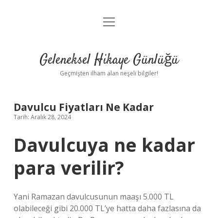
menüyü
Anasayfa
aç
Gizlilik Politikası
Geleneksel Hikaye Günlüğü
Yasal Uyarı
Geçmişten ilham alan neşeli bilgiler!
Hakkımızda
Davulcu Fiyatları Ne Kadar
Tarih: Aralık 28, 2024
Davulcuya ne kadar
para verilir?
Yani Ramazan davulcusunun maaşı 5.000 TL
olabileceği gibi 20.000 TL’ye hatta daha fazlasına da