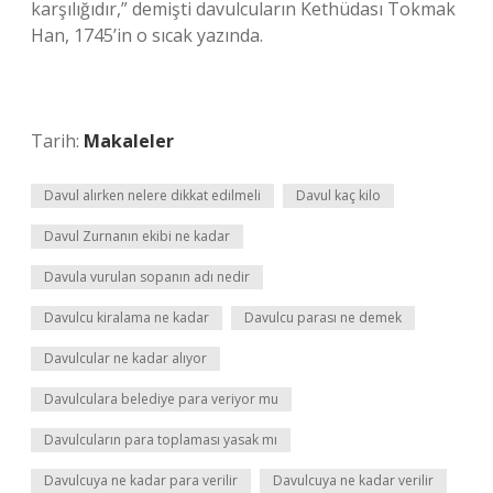
karşılığıdır,” demişti davulcuların Kethüdası Tokmak
Han, 1745’in o sıcak yazında.
Tarih:
Makaleler
Davul alırken nelere dikkat edilmeli
Davul kaç kilo
Davul Zurnanın ekibi ne kadar
Davula vurulan sopanın adı nedir
Davulcu kiralama ne kadar
Davulcu parası ne demek
Davulcular ne kadar alıyor
Davulculara belediye para veriyor mu
Davulcuların para toplaması yasak mı
Davulcuya ne kadar para verilir
Davulcuya ne kadar verilir