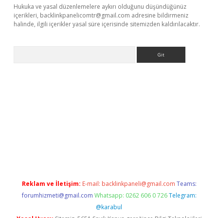
Hukuka ve yasal düzenlemelere aykırı olduğunu düşündüğünüz
içerikleri,
backlinkpanelicomtr@gmail.com
adresine bildirmeniz
halinde, ilgili içerikler yasal süre içerisinde sitemizden kaldırılacaktır.
Arama
yap
Reklam ve İletişim:
E-mail:
backlinkpaneli@gmail.com
Teams:
forumhizmeti@gmail.com
Whatsapp: 0262 606 0 726
Telegram:
@karabul