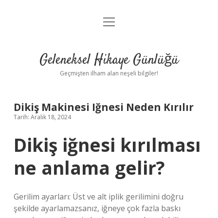
menüyü
Anasayfa
aç
Gizlilik Politikası
Geleneksel Hikaye Günlüğü
Yasal Uyarı
Geçmişten ilham alan neşeli bilgiler!
Hakkımızda
Dikiş Makinesi Iğnesi Neden Kırılır
Tarih: Aralık 18, 2024
Dikiş iğnesi kırılması
ne anlama gelir?
Gerilim ayarları: Üst ve alt iplik gerilimini doğru
şekilde ayarlamazsanız, iğneye çok fazla baskı