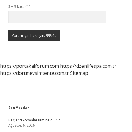
5 + 3 kaçtır?
*
https://portakalforum.com
https://dzenlifespa.com.tr
https://dortmevsimtente.com.tr
Sitemap
Sidebar
Son Yazılar
Bağlantı kopyalarsam ne olur ?
Ağustos 6, 2026