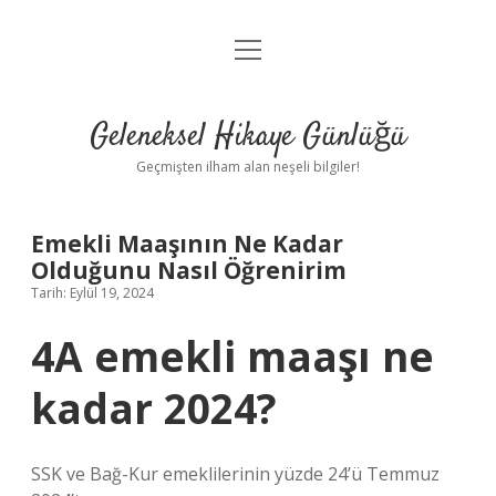
menüyü
Anasayfa
aç
Gizlilik Politikası
Geleneksel Hikaye Günlüğü
Yasal Uyarı
Geçmişten ilham alan neşeli bilgiler!
Hakkımızda
Emekli Maaşının Ne Kadar
Olduğunu Nasıl Öğrenirim
Tarih: Eylül 19, 2024
4A emekli maaşı ne
kadar 2024?
SSK ve Bağ-Kur emeklilerinin yüzde 24’ü Temmuz