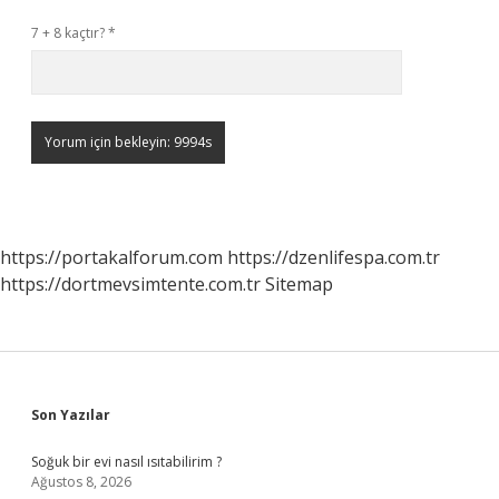
7 + 8 kaçtır?
*
https://portakalforum.com
https://dzenlifespa.com.tr
https://dortmevsimtente.com.tr
Sitemap
Sidebar
Son Yazılar
Soğuk bir evi nasıl ısıtabilirim ?
Ağustos 8, 2026