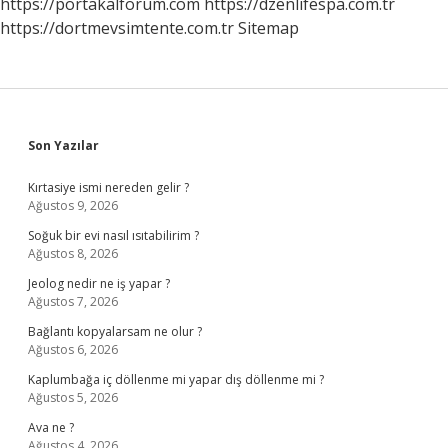
https://portakalforum.com
https://dzenlifespa.com.tr
https://dortmevsimtente.com.tr
Sitemap
Sidebar
Son Yazılar
Kırtasiye ismi nereden gelir ?
Ağustos 9, 2026
Soğuk bir evi nasıl ısıtabilirim ?
Ağustos 8, 2026
Jeolog nedir ne iş yapar ?
Ağustos 7, 2026
Bağlantı kopyalarsam ne olur ?
Ağustos 6, 2026
Kaplumbağa iç döllenme mi yapar dış döllenme mi ?
Ağustos 5, 2026
Ava ne ?
Ağustos 4, 2026