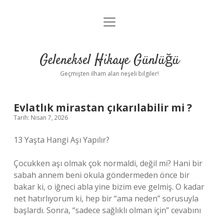
menüyü
Anasayfa
aç
Gizlilik Politikası
Geleneksel Hikaye Günlüğü
Yasal Uyarı
Geçmişten ilham alan neşeli bilgiler!
Hakkımızda
Evlatlık mirastan çıkarılabilir mi ?
Tarih: Nisan 7, 2026
13 Yaşta Hangi Aşı Yapılır?
Çocukken aşı olmak çok normaldi, değil mi? Hani bir
sabah annem beni okula göndermeden önce bir
bakar ki, o iğneci abla yine bizim eve gelmiş. O kadar
net hatırlıyorum ki, hep bir “ama neden” sorusuyla
başlardı. Sonra, “sadece sağlıklı olman için” cevabını