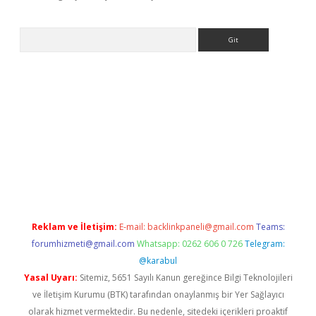
Arama
ilbet giriş yap
Reklam ve İletişim:
E-mail:
backlinkpaneli@gmail.com
Teams:
forumhizmeti@gmail.com
Whatsapp: 0262 606 0 726
Telegram:
@karabul
Yasal Uyarı:
Sitemiz, 5651 Sayılı Kanun gereğince Bilgi Teknolojileri
ve İletişim Kurumu (BTK) tarafından onaylanmış bir Yer Sağlayıcı
olarak hizmet vermektedir. Bu nedenle, sitedeki içerikleri proaktif