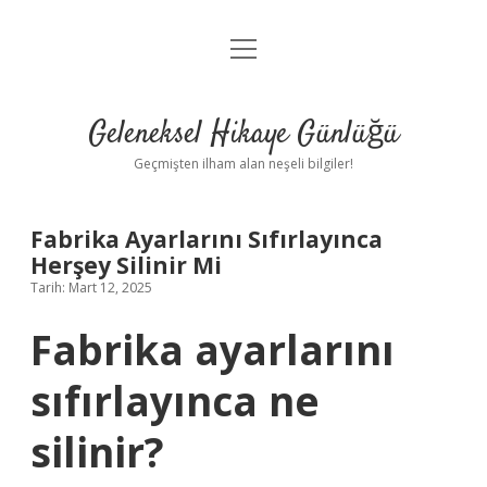
menüyü
Anasayfa
aç
Gizlilik Politikası
Geleneksel Hikaye Günlüğü
Yasal Uyarı
Geçmişten ilham alan neşeli bilgiler!
Hakkımızda
Fabrika Ayarlarını Sıfırlayınca
Herşey Silinir Mi
Tarih: Mart 12, 2025
Fabrika ayarlarını
sıfırlayınca ne
silinir?