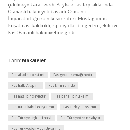
çekilmeye karar verdi. Böylece Fas topraklarında
Osmanlı hakimiyeti başladı. Osmanlı
İmparatorluğu’nun kesin zaferi. Mostaganem
kuşatması kaldırıldı, İspanyollar bölgeden çekildi ve
Fas Osmanlı hakimiyetine girdi.
Tarih:
Makaleler
Fas alkol serbest mi
Fas geçim kaynağı nedir
Fas halkı Arap mı
Fas kimin elinde
Fas nasıl bir devlettir
Fas pahalı bir ülke mi
Fas turist kabul ediyor mu
Fas Türkiye dost mu
Fas Türkiye ilişkileri nasıl
Fas Türkiyeden ne alıyor
Fas Türkiyeden vize istiyor mu