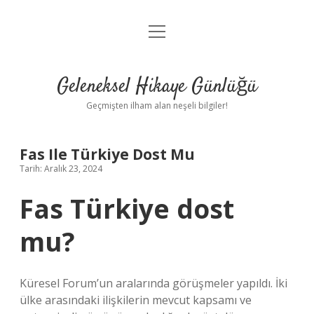
menüyü
Anasayfa
aç
Gizlilik Politikası
Geleneksel Hikaye Günlüğü
Yasal Uyarı
Geçmişten ilham alan neşeli bilgiler!
Hakkımızda
Fas Ile Türkiye Dost Mu
Tarih: Aralık 23, 2024
Fas Türkiye dost
mu?
Küresel Forum’un aralarında görüşmeler yapıldı. İki
ülke arasındaki ilişkilerin mevcut kapsamı ve