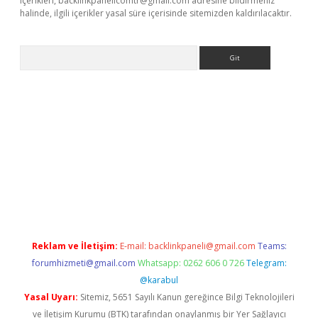
içerikleri,
backlinkpanelicomtr@gmail.com
adresine bildirmeniz
halinde, ilgili içerikler yasal süre içerisinde sitemizden kaldırılacaktır.
Arama
bet giriş yap
Reklam ve İletişim:
E-mail:
backlinkpaneli@gmail.com
Teams:
forumhizmeti@gmail.com
Whatsapp: 0262 606 0 726
Telegram:
@karabul
Yasal Uyarı:
Sitemiz, 5651 Sayılı Kanun gereğince Bilgi Teknolojileri
ve İletişim Kurumu (BTK) tarafından onaylanmış bir Yer Sağlayıcı