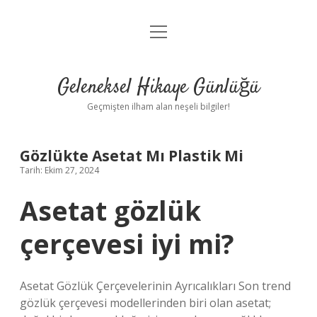
menüyü
Anasayfa
aç
Gizlilik Politikası
Geleneksel Hikaye Günlüğü
Yasal Uyarı
Geçmişten ilham alan neşeli bilgiler!
Hakkımızda
Gözlükte Asetat Mı Plastik Mi
Tarih: Ekim 27, 2024
Asetat gözlük
çerçevesi iyi mi?
Asetat Gözlük Çerçevelerinin Ayrıcalıkları Son trend
gözlük çerçevesi modellerinden biri olan asetat;