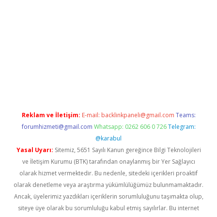
bet giriş yap
Reklam ve İletişim:
E-mail:
backlinkpaneli@gmail.com
Teams:
forumhizmeti@gmail.com
Whatsapp: 0262 606 0 726
Telegram:
@karabul
Yasal Uyarı:
Sitemiz, 5651 Sayılı Kanun gereğince Bilgi Teknolojileri
ve İletişim Kurumu (BTK) tarafından onaylanmış bir Yer Sağlayıcı
olarak hizmet vermektedir. Bu nedenle, sitedeki içerikleri proaktif
olarak denetleme veya araştırma yükümlülüğümüz bulunmamaktadır.
Ancak, üyelerimiz yazdıkları içeriklerin sorumluluğunu taşımakta olup,
siteye üye olarak bu sorumluluğu kabul etmiş sayılırlar. Bu internet