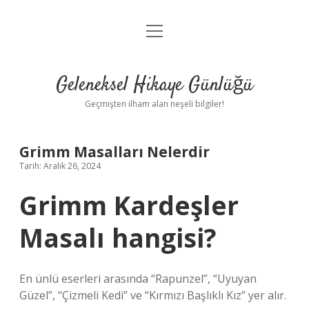
menüyü
Anasayfa
aç
Gizlilik Politikası
Geleneksel Hikaye Günlüğü
Yasal Uyarı
Geçmişten ilham alan neşeli bilgiler!
Hakkımızda
Grimm Masalları Nelerdir
Tarih: Aralık 26, 2024
Grimm Kardeşler
Masalı hangisi?
En ünlü eserleri arasında “Rapunzel”, “Uyuyan
Güzel”, “Çizmeli Kedi” ve “Kırmızı Başlıklı Kız” yer alır.