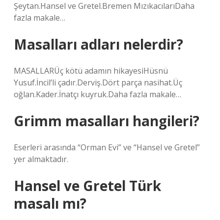
Şeytan.Hansel ve Gretel.Bremen MızıkacılarıDaha
fazla makale…
Masalları adları nelerdir?
MASALLARÜç kötü adamın hikayesiHüsnü
Yusuf.İncil’li çadır.Derviş.Dört parça nasihat.Üç
oğlan.Kader.İnatçı kuyruk.Daha fazla makale…
Grimm masalları hangileri?
Eserleri arasında “Orman Evi” ve “Hansel ve Gretel”
yer almaktadır.
Hansel ve Gretel Türk
masalı mı?