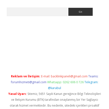
Arama
yap
Reklam ve İletişim:
E-mail:
backlinkpaneli@gmail.com
Teams:
forumhizmeti@gmail.com
Whatsapp: 0262 606 0 726
Telegram:
@karabul
Yasal Uyarı:
Sitemiz, 5651 Sayılı Kanun gereğince Bilgi Teknolojileri
ve İletişim Kurumu (BTK) tarafından onaylanmış bir Yer Sağlayıcı
olarak hizmet vermektedir. Bu nedenle, sitedeki içerikleri proaktif