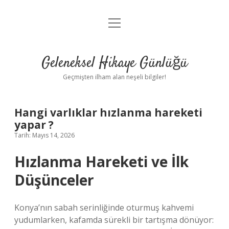
menüyü
Anasayfa
aç
Gizlilik Politikası
Geleneksel Hikaye Günlüğü
Yasal Uyarı
Geçmişten ilham alan neşeli bilgiler!
Hakkımızda
Hangi varlıklar hızlanma hareketi
yapar ?
Tarih: Mayıs 14, 2026
Hızlanma Hareketi ve İlk
Düşünceler
Konya’nın sabah serinliğinde oturmuş kahvemi
yudumlarken, kafamda sürekli bir tartışma dönüyor: