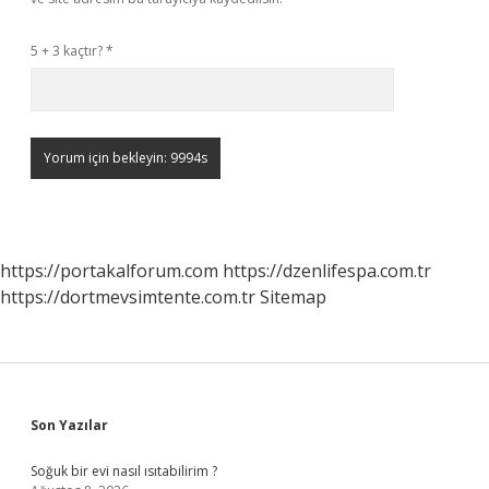
5 + 3 kaçtır?
*
https://portakalforum.com
https://dzenlifespa.com.tr
https://dortmevsimtente.com.tr
Sitemap
Sidebar
Son Yazılar
Soğuk bir evi nasıl ısıtabilirim ?