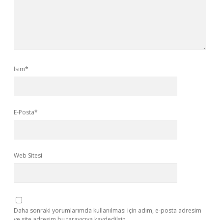
İsim*
E-Posta*
Web Sitesi
Daha sonraki yorumlarımda kullanılması için adım, e-posta adresim
ve site adresim bu tarayıcıya kaydedilsin.