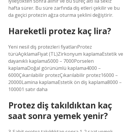
iyileştikten sonra alınır ve bu süreç altı ila sekiz
hafta sürer. Bu süre zarfında diş etleri çekilir ve bu
da geçici protezin ağza oturma şeklini değiştirir.
Hareketli protez kaç lira?
Yeni nesil diş protezleri fiyatlarıProtez
türüAçıklamaFiyat (TL)Zirkonyum kaplamaEstetik ve
dayanıklı kaplama5000 – 7000Porselen
kaplamaDoğal görünümlü kaplama4000 –
6000Çıkarılabilir protezÇıkarılabilir protez16000 –
20000Lamina kaplamaEstetik ön diş kaplama8000 –
100001 satır daha
Protez diş takıldıktan kaç
saat sonra yemek yenir?
3-Sabit protez takıldıktan sonra 1-2 saat yemek