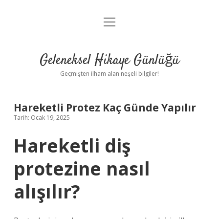
menüyü
Anasayfa
aç
Gizlilik Politikası
Geleneksel Hikaye Günlüğü
Yasal Uyarı
Geçmişten ilham alan neşeli bilgiler!
Hakkımızda
Hareketli Protez Kaç Günde Yapılır
Tarih: Ocak 19, 2025
Hareketli diş
protezine nasıl
alışılır?