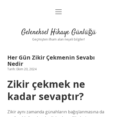
menüyü
Anasayfa
aç
Gizlilik Politikası
Geleneksel Hikaye Günlüğü
Yasal Uyarı
Geçmişten ilham alan neşeli bilgiler!
Hakkımızda
Her Gün Zikir Çekmenin Sevabı
Nedir
Tarih: Ekim 20, 2024
Zikir çekmek ne
kadar sevaptır?
Zikir aynı zamanda günahların bağışlanmasına da