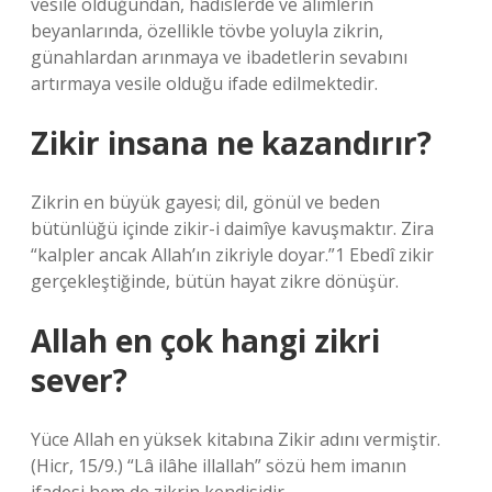
vesile olduğundan, hadislerde ve âlimlerin
beyanlarında, özellikle tövbe yoluyla zikrin,
günahlardan arınmaya ve ibadetlerin sevabını
artırmaya vesile olduğu ifade edilmektedir.
Zikir insana ne kazandırır?
Zikrin en büyük gayesi; dil, gönül ve beden
bütünlüğü içinde zikir-i daimîye kavuşmaktır. Zira
“kalpler ancak Allah’ın zikriyle doyar.”1 Ebedî zikir
gerçekleştiğinde, bütün hayat zikre dönüşür.
Allah en çok hangi zikri
sever?
Yüce Allah en yüksek kitabına Zikir adını vermiştir.
(Hicr, 15/9.) “Lâ ilâhe illallah” sözü hem imanın