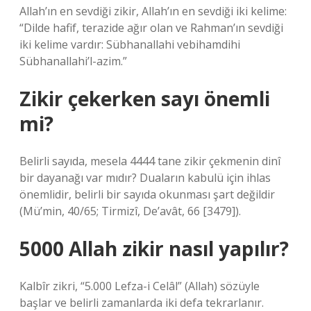
Allah’ın en sevdiği zikir, Allah’ın en sevdiği iki kelime:
“Dilde hafif, terazide ağır olan ve Rahman’ın sevdiği
iki kelime vardır: Sübhanallahi vebihamdihi
Sübhanallahi’l-azim.”
Zikir çekerken sayı önemli
mi?
Belirli sayıda, mesela 4444 tane zikir çekmenin dinî
bir dayanağı var mıdır? Duaların kabulü için ihlas
önemlidir, belirli bir sayıda okunması şart değildir
(Mü’min, 40/65; Tirmizî, De’avât, 66 [3479]).
5000 Allah zikir nasıl yapılır?
Kalbîr zikri, “5.000 Lefza-i Celâl” (Allah) sözüyle
başlar ve belirli zamanlarda iki defa tekrarlanır.