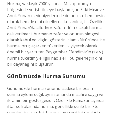
Hurma, yaklaşık 7000 yıl önce Mezopotamya
bölgesinde yetiştirilmeye başlanmıştır. Eski Mısır ve
Antik Yunan medeniyetlerinde de hurma, hem besin
olarak hem de dini ritüellerde kullanılmıştır. Özellikle
Antik Yunan’da atletlere zafer ödülü olarak hurma
dalı verilmesi, hurmanın zafer ve onurun simgesi
olarak kabul edildiğini gösterir. İslam kültüründe ise
hurma, oruç açarken tüketilen ilk yiyecek olarak
önemli bir yer tutar. Peygamber Efendimiz’in (s.a.v.)
hurma tüketimiyle ilgili hadisleri, bu geleneğin dini
bir dayanağını oluşturur.
Günümüzde Hurma Sunumu
Günümüzde hurma sunumu, sadece bir besin
sunma eylemi değil, aynı zamanda misafire saygı ve
ikramın bir göstergesidir. Özellikle Ramazan ayında
iftar sofralarında hurma, genellikle su ile birlikte
sunulur. Hurma, tek başına veya çeşitli ikramlarla