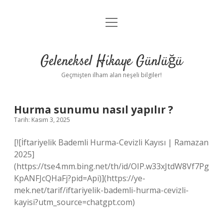
menüyü
Anasayfa
aç
Gizlilik Politikası
Geleneksel Hikaye Günlüğü
Yasal Uyarı
Geçmişten ilham alan neşeli bilgiler!
Hakkımızda
Hurma sunumu nasıl yapılır ?
Tarih: Kasım 3, 2025
[![İftariyelik Bademli Hurma-Cevizli Kayısı | Ramazan
2025]
(https://tse4.mm.bing.net/th/id/OIP.w33xJtdW8Vf7Pg
KpANFJcQHaFj?pid=Api)](https://ye-
mek.net/tarif/iftariyelik-bademli-hurma-cevizli-
kayisi?utm_source=chatgpt.com)