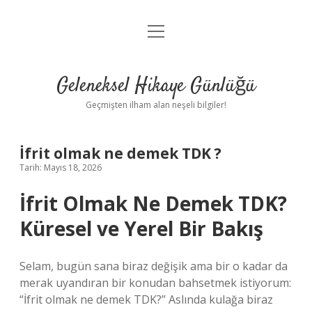
menüyü
Anasayfa
aç
Gizlilik Politikası
Geleneksel Hikaye Günlüğü
Yasal Uyarı
Geçmişten ilham alan neşeli bilgiler!
Hakkımızda
İfrit olmak ne demek TDK ?
Tarih: Mayıs 18, 2026
İfrit Olmak Ne Demek TDK?
Küresel ve Yerel Bir Bakış
Selam, bugün sana biraz değişik ama bir o kadar da
merak uyandıran bir konudan bahsetmek istiyorum:
“İfrit olmak ne demek TDK?” Aslında kulağa biraz