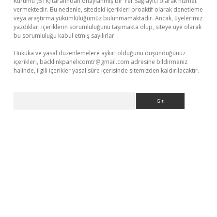
Kurumu (BTK) tarafından onaylanmış bir Yer Sağlayıcı olarak hizmet
vermektedir. Bu nedenle, sitedeki içerikleri proaktif olarak denetleme
veya araştırma yükümlülüğümüz bulunmamaktadır. Ancak, üyelerimiz
yazdıkları içeriklerin sorumluluğunu taşımakta olup, siteye üye olarak
bu sorumluluğu kabul etmiş sayılırlar.
Hukuka ve yasal düzenlemelere aykırı olduğunu düşündüğünüz
içerikleri,
backlinkpanelicomtr@gmail.com
adresine bildirmeniz
halinde, ilgili içerikler yasal süre içerisinde sitemizden kaldırılacaktır.
Arama
riş yap