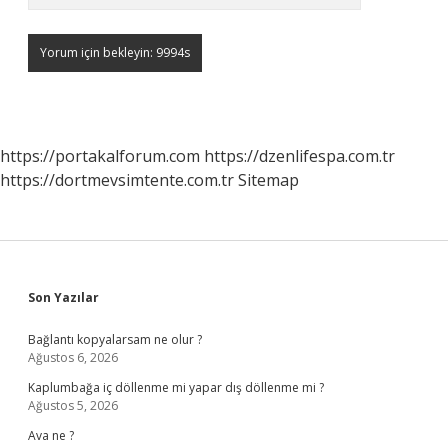
https://portakalforum.com
https://dzenlifespa.com.tr
https://dortmevsimtente.com.tr
Sitemap
Sidebar
Son Yazılar
Bağlantı kopyalarsam ne olur ?
Ağustos 6, 2026
Kaplumbağa iç döllenme mi yapar dış döllenme mi ?
Ağustos 5, 2026
Ava ne ?