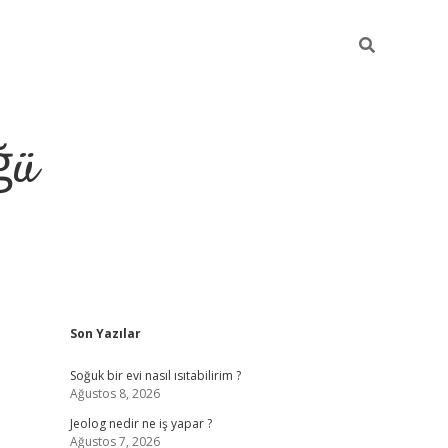
ğü
Sidebar
Son Yazılar
ilbet giriş yap
Soğuk bir evi nasıl ısıtabilirim ?
Ağustos 8, 2026
Jeolog nedir ne iş yapar ?
Ağustos 7, 2026