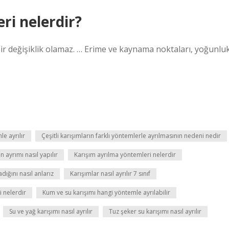
eri nelerdir?
ir değişiklik olamaz. … Erime ve kaynama noktaları, yoğunlu
e ayrılır
Çeşitli karışımların farklı yöntemlerle ayrılmasının nedeni nedir
ayrımı nasıl yapılır
Karışım ayrılma yöntemleri nelerdir
dığını nasıl anlarız
Karışımlar nasıl ayrılır 7 sınıf
i nelerdir
Kum ve su karışımı hangi yöntemle ayrılabilir
Su ve yağ karışımı nasıl ayrılır
Tuz şeker su karışımı nasıl ayrılır