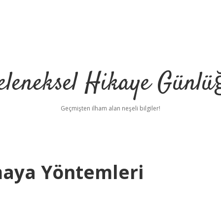
eleneksel Hikaye Günlü
Geçmişten ilham alan neşeli bilgiler!
rmaya Yöntemleri