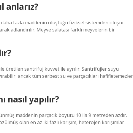
l anlarız?
a daha fazla maddenin oluştuğu fiziksel sistemden oluşur.
arak adlandırılır. Meyve salatası farklı meyvelerin bir
ır?
e üretilen santrifüj kuvvet ile ayrılır. Santrifüjler suyu
rabilir, ancak tüm serbest su ve parçacıkları hafifletemezler
 nasıl yapılır?
zünmüş maddenin parçacık boyutu 10 ila 9 metreden azdır.
zülmüş olan en az iki fazlı karışım, heterojen karışımlar