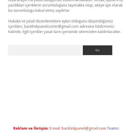
yazdıkları içeriklerin sorumluluğunu taşımakta olup, siteye üye olarak
bu sorumluluğu kabul etmiş sayılırlar.
Hukuka ve yasal düzenlemelere aykırı olduğunu düşündüğünüz
içerikleri,
backlinkpanelicomtr@gmail.com
adresine bildirmeniz
halinde, ilgili içerikler yasal süre içerisinde sitemizden kaldırılacaktır.
Arama
iş yap
Reklam ve İletişim:
E-mail:
backlinkpaneli@gmail.com
Teams: