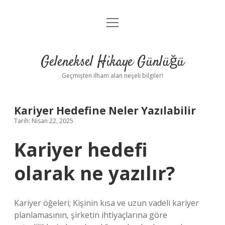
menüyü
Anasayfa
aç
Gizlilik Politikası
Geleneksel Hikaye Günlüğü
Yasal Uyarı
Geçmişten ilham alan neşeli bilgiler!
Hakkımızda
Kariyer Hedefine Neler Yazılabilir
Tarih: Nisan 22, 2025
Kariyer hedefi
olarak ne yazılır?
Kariyer öğeleri; Kişinin kısa ve uzun vadeli kariyer
planlamasının, şirketin ihtiyaçlarına göre